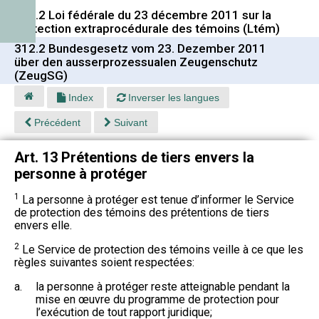
312.2 Loi fédérale du 23 décembre 2011 sur la
protection extraprocédurale des témoins (Ltém)
312.2 Bundesgesetz vom 23. Dezember 2011
über den ausserprozessualen Zeugenschutz
(ZeugSG)
Index
Inverser les langues
Précédent
Suivant
Art. 13 Prétentions de tiers envers la
personne à protéger
1
La personne à protéger est tenue d’informer le Service
de protection des témoins des prétentions de tiers
envers elle.
2
Le Service de protection des témoins veille à ce que les
règles suivantes soient respectées:
a.
la personne à protéger reste atteignable pendant la
mise en œuvre du programme de protection pour
l’exécution de tout rapport juridique;