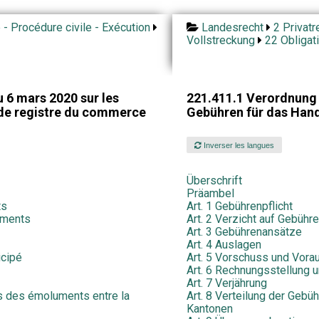
é - Procédure civile - Exécution
Landesrecht
2 Privatr
Vollstreckung
22 Obligat
 6 mars 2020 sur les
221.411.1 Verordnung 
de registre du commerce
Gebühren für das Han
Inverser les langues
Überschrift
Präambel
ts
Art. 1 Gebührenpflicht
uments
Art. 2 Verzicht auf Gebüh
Art. 3 Gebührenansätze
Art. 4 Auslagen
icipé
Art. 5 Vorschuss und Vora
Art. 6 Rechnungsstellung u
Art. 7 Verjährung
es des émoluments entre la
Art. 8 Verteilung der Geb
Kantonen