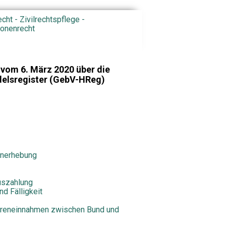
echt - Zivilrechtspflege -
ionenrecht
vom 6. März 2020 über die
delsregister (GebV-HReg)
renerhebung
uszahlung
nd Fälligkeit
ühreneinnahmen zwischen Bund und