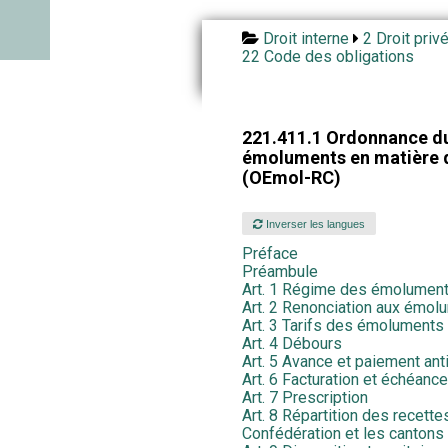
Droit interne
2 Droit priv
22 Code des obligations
221.411.1 Ordonnance du
émoluments en matière 
(OEmol-RC)
Inverser les langues
Préface
Préambule
Art. 1 Régime des émolumen
Art. 2 Renonciation aux émol
Art. 3 Tarifs des émoluments
Art. 4 Débours
Art. 5 Avance et paiement ant
Art. 6 Facturation et échéance
Art. 7 Prescription
Art. 8 Répartition des recett
Confédération et les cantons