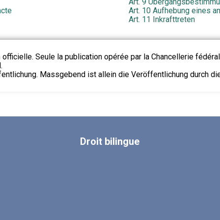
Art. 9 Übergangsbestimm
acte
Art. 10 Aufhebung eines a
Art. 11 Inkrafttreten
 officielle. Seule la publication opérée par la Chancellerie fédéra
.
fentlichung. Massgebend ist allein die Veröffentlichung durch d
Droit
bilingue