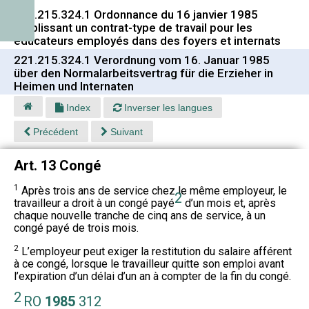
221.215.324.1 Ordonnance du 16 janvier 1985
établissant un contrat-type de travail pour les
éducateurs employés dans des foyers et internats
221.215.324.1 Verordnung vom 16. Januar 1985
über den Normalarbeitsvertrag für die Erzieher in
Heimen und Internaten
Index
Inverser les langues
Précédent
Suivant
Art. 13 Congé
1
Après trois ans de service chez le même employeur, le
2
travailleur a droit à un congé payé
d’un mois et, après
chaque nouvelle tranche de cinq ans de service, à un
congé payé de trois mois.
2
L’employeur peut exiger la restitution du salaire afférent
à ce congé, lorsque le travailleur quitte son emploi avant
l’expiration d’un délai d’un an à compter de la fin du congé.
2
RO
1985
312