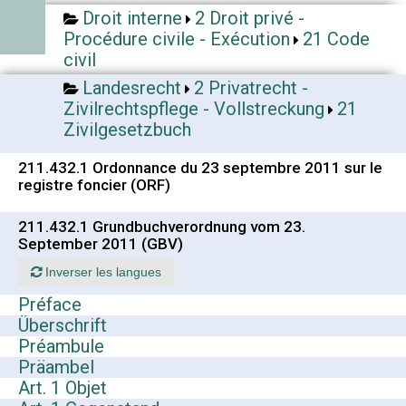
Droit interne
2 Droit privé -
Procédure civile - Exécution
21 Code
civil
Landesrecht
2 Privatrecht -
Zivilrechtspflege - Vollstreckung
21
Zivilgesetzbuch
211.432.1 Ordonnance du 23 septembre 2011 sur le
registre foncier (ORF)
211.432.1 Grundbuchverordnung vom 23.
September 2011 (GBV)
Inverser les langues
Préface
Überschrift
Préambule
Präambel
Art. 1 Objet