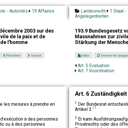
ple - Autorités
19 Affaires
Landesrecht
1 Staat -
Angelegenheiten
 décembre 2003 sur des
193.9 Bundesgesetz v
ile de la paix et de
Massnahmen zur zivil
 de l'homme
Stärkung der Mensch
Précédent
Suivant
Index
Inverser les langue
Art. 5 Evaluation
Art. 7 Koordination
Art. 6 Zuständigkeit
1
e les mesures à prendre en
Der Bundesrat entscheid
17
Artikel 3.
2
 d’exécution à des personnes
Er kann Ausführungsaufga
blic ou à des personnes
Privatrechts oder des öffe