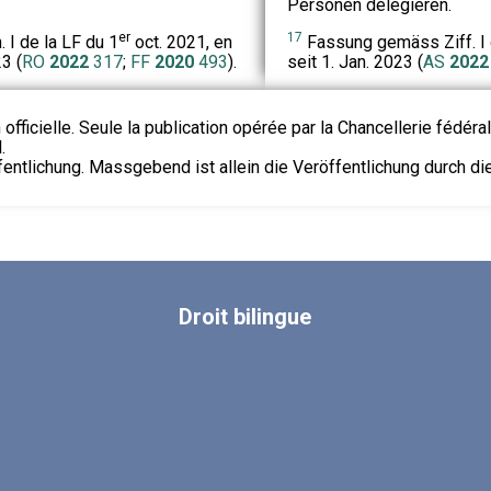
Personen delegieren.
er
17
 I de la LF du 1
oct. 2021, en
Fassung gemäss Ziff. I d
3 (
RO
2022
317
;
FF
2020
493
).
seit 1. Jan. 2023 (
AS
2022
 officielle. Seule la publication opérée par la Chancellerie fédéra
.
fentlichung. Massgebend ist allein die Veröffentlichung durch d
Droit
bilingue