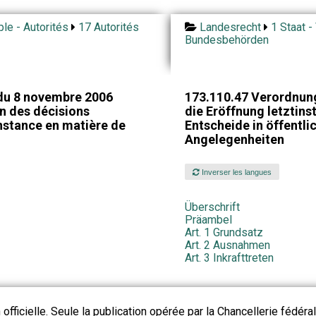
ple - Autorités
17 Autorités
Landesrecht
1 Staat -
Bundesbehörden
du 8 novembre 2006
173.110.47 Verordnun
on des décisions
die Eröffnung letztins
nstance en matière de
Entscheide in öffentli
Angelegenheiten
Inverser les langues
Überschrift
Präambel
Art. 1 Grundsatz
Art. 2 Ausnahmen
Art. 3 Inkrafttreten
 officielle. Seule la publication opérée par la Chancellerie fédéra