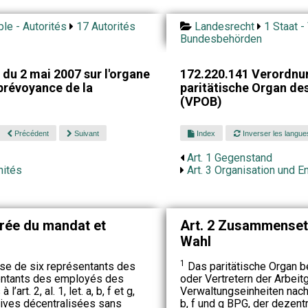
ple - Autorités
17 Autorités
Landesrecht
1 Staat -
Bundesbehörden
du 2 mai 2007 sur l'organe
172.220.141 Verordnun
 prévoyance de la
paritätische Organ d
(VPOB)
Précédent
Suivant
Index
Inverser les langue
Art. 1 Gegenstand
nités
Art. 3 Organisation und 
urée du mandat et
Art. 2 Zusammenset
Wahl
1
se de six représentants des
Das paritätische Organ b
entants des employés des
oder Vertretern der Arbeit
art. 2, al. 1, let. a, b, f et g,
Verwaltungseinheiten nach
tives décentralisées sans
b, f und g BPG, der dezen