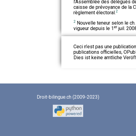
l’Assemblée des délégués d
caisse de prévoyance de la C
2
règlement électoral.
2
Nouvelle teneur selon le ch. 
er
vigueur depuis le 1
juil. 200
Ceci n’est pas une publication
publications officielles, OPubl
Dies ist keine amtliche Veröf
Droit-bilingue.ch (2009-2023)