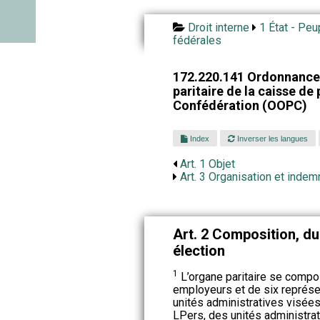
Droit interne
1 État - Peu
fédérales
172.220.141 Ordonnance 
paritaire de la caisse de
Confédération (OOPC)
Index
Inverser les langues
Art. 1 Objet
Art. 3 Organisation et indem
Art. 2 Composition, d
élection
1
L’organe paritaire se compo
employeurs et de six représ
unités administratives visées à l’
LPers, des unités administra