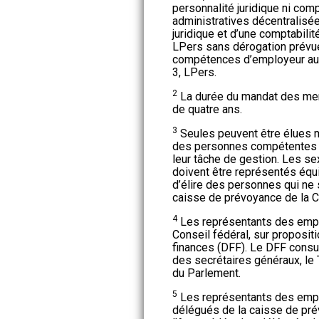
personnalité juridique ni comp
administratives décentralisé
juridique et d’une comptabili
LPers sans dérogation prévue
compétences d’employeur au sen
3, LPers.
2
La durée du mandat des memb
de quatre ans.
3
Seules peuvent être élues m
des personnes compétentes et
leur tâche de gestion. Les sex
doivent être représentés équi
d’élire des personnes qui ne
caisse de prévoyance de la C
4
Les représentants des emp
Conseil fédéral, sur proposi
finances (DFF). Le DFF consu
des secrétaires généraux, le 
du Parlement.
5
Les représentants des empl
délégués de la caisse de pré