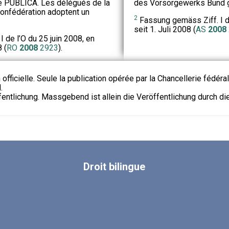
e PUBLICA. Les délégués de la
des Vorsorgewerks Bund g
onfédération adoptent un
2
Fassung gemäss Ziff. I de
seit 1. Juli 2008 (
AS
2008
I de l’O du 25 juin 2008, en
8 (
RO
2008
2923
).
 officielle. Seule la publication opérée par la Chancellerie fédéra
.
fentlichung. Massgebend ist allein die Veröffentlichung durch d
Droit
bilingue