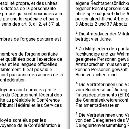
tabilité propre, et des unités
eigene Rechtspersönlichke
es dotées de la personnalité
eigener Rechtspersönlichk
té propre qui sont soumises à la
ohne spezialgesetzliche 
 par une loi spéciale et sans
personalrechtliche Arbeit
s des art. 3, al. 2, et 37, al.
3 Absatz 2 und 37 Absatz 
2
Die Amtsdauer der Mitgli
res de l’organe paritaire est
beträgt vier Jahre.
3
Zu Mitgliedern des parit
embres de l’organe paritaire
fachkundige und zur Wahr
 qualifiées pour l’exercice de
geeignete Personen gewäh
es et les langues officielles
Amtssprachen müssen ang
tablement. Il est possible
können Personen gewählt 
 sont pas assurées auprès de la
Bund versichert sind.
onfédération.
4
Die Vertreterinnen und V
loyeurs sont nommés par le
vom Bundesrat auf Antrag
tion du Département fédéral des
Finanzdepartements (EFD) 
lte au préalable la Conférence
die Generalsekretärenkonf
Tribunal fédéral et les Services
Parlamentsdienste an.
5
Die Vertreterinnen und V
oyés sont élus par les
von den Delegierten des 
voyance de la Confédération à
Delegiertenversammlung P