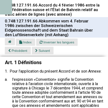
0.748.127.191.66 Accord du 4 février 1986 entre la
Confédération suisse et l'État de Bahreïn relatif au
trafic aérien de lignes (avec annexe)
0.748.127.191.66 Abkommen vom 4. Februar
1986 zwischen der Schweizerischen
Eidgenossenschaft und dem Staat Bahrain über
den Luftlinienverkehr (mit Anhang)
Index
Inverser les langues
Précédent
Suivant
Art. 1 Définitions
1. Pour l’application du présent Accord et de son Annexe:
a.
l’expression «Convention» signifie la Convention
relative à l’aviation civile internationale, ouverte à la
signature à Chicago le 7 décembre 1944, et comprend
toute annexe adoptée conformément à l’article 90 de
cette Convention et tout amendement aux annexes ou
à la Convention conformément aux art. 90 et 94 en tant
que ces annexes et amendements sont applicables