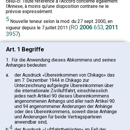
celui‑ci. Toute référence à l’Accord concerne également
l’Annexe, à moins qu’une disposition contraire ne le
prévoie expressément.
5
Nouvelle teneur selon la mod. du 27 sept. 2000, en
RO
2006
653
2011
vigueur depuis le 7 juillet 2011 (
,
3957
).
Art. 1 Begriffe
1. Für die Anwendung dieses Abkommens und seines
Anhanges bedeuten:
a.
der Ausdruck «Übereinkommen von Chikago» das
am 7. Dezember 1944 in Chikago zur
Unterzeichnung aufgelegte Übereinkommen über
die internationale Zivilluftfahrt, einschliesslich
jedes nach Artikel 90 dieses Übereinkommens
angenommenen Anhangs und aller nach Artikel 90
und 94 angenommener Änderungen der Anhänge
oder des Übereinkommens, soweit diese Anhänge
und Änderungen für beide Vertragsparteien
anwendbar sind;
4
b.
der Ausdruck «Luftfahrtbehörden» im Fall der