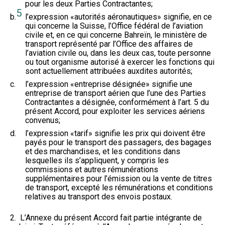
pour les deux Parties Contractantes;
5
b.
l’expression «autorités aéronautiques» signifie, en ce
qui concerne la Suisse, l’Office fédéral de l’aviation
civile et, en ce qui concerne Bahreïn, le ministère de
transport représenté par l’Office des affaires de
l’aviation civile ou, dans les deux cas, toute personne
ou tout organisme autorisé à exercer les fonctions qui
sont actuellement attribuées auxdites autorités;
c.
l’expression «entreprise désignée» signifie une
entreprise de transport aérien que l’une des Parties
Contractantes a désignée, conformément à l’art. 5 du
présent Accord, pour exploiter les services aériens
convenus;
d.
l’expression «tarif» signifie les prix qui doivent être
payés pour le transport des passagers, des bagages
et des marchandises, et les conditions dans
lesquelles ils s’appliquent, y compris les
commissions et autres rémunérations
supplémentaires pour l’émission ou la vente de titres
de transport, excepté les rémunérations et conditions
relatives au transport des envois postaux.
2. L’Annexe du présent Accord fait partie intégrante de