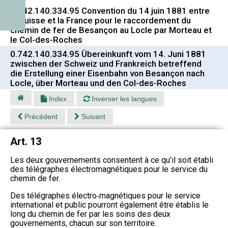
0.742.140.334.95 Convention du 14 juin 1881 entre
la Suisse et la France pour le raccordement du
chemin de fer de Besançon au Locle par Morteau et
le Col-des-Roches
0.742.140.334.95 Übereinkunft vom 14. Juni 1881
zwischen der Schweiz und Frankreich betreffend
die Erstellung einer Eisenbahn von Besançon nach
Locle, über Morteau und den Col-des-Roches
Index
Inverser les langues
Précédent
Suivant
Art. 13
Les deux gouvernements consentent à ce qu’il soit établi
des télégraphes électromagnétiques pour le service du
chemin de fer.
Des télégraphes électro‑magnétiques pour le service
international et public pourront également être établis le
long du chemin de fer par les soins des deux
gouvernements, chacun sur son territoire.