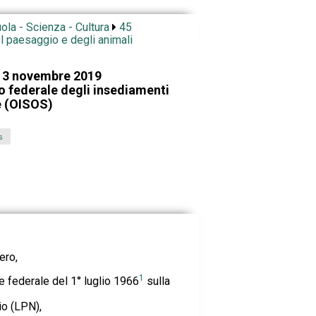
ola - Scienza - Cultura
45
el paesaggio e degli animali
 13 novembre 2019
io federale degli insediamenti
e (OISOS)
s
ero,
1
ge federale del 1° luglio 1966
sulla
io (LPN),