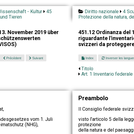
issenschaft - Kultur
45
Diritto nazionale
4 Scu
 und Tieren
Protezione della natura, d
13. November 2019 über
451.12 Ordinanza del
schützenswerten
riguardante l'inventar
(VISOS)
svizzeri da protegger
Précédent
Suivant
Index
Inverser les langue
Titolo
Art. 1 Inventario federale
Preambolo
t,
Il Consiglio federale svizz
undesgesetzes vom 1. Juli
visto l’articolo 5 della leg
eimatschutz (NHG),
protezione
della natura e del paesagg