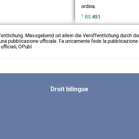
ordina:
1
RS
451
fentlichung. Massgebend ist allein die Veröffentlichung durch d
na pubblicazione ufficiale. Fa unicamente fede la pubblicazione 
fficiali, OPubl.
Droit
bilingue