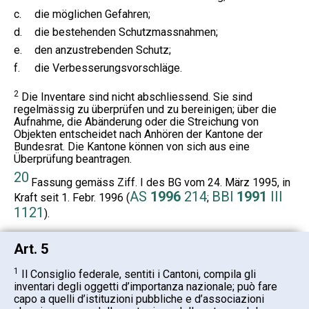
c.
die möglichen Gefahren;
d.
die bestehenden Schutzmassnahmen;
e.
den anzustrebenden Schutz;
f.
die Verbesserungsvorschläge.
2
Die Inventare sind nicht abschliessend. Sie sind
regelmässig zu überprüfen und zu bereinigen; über die
Aufnahme, die Abänderung oder die Streichung von
Objekten entscheidet nach Anhören der Kantone der
Bundesrat. Die Kantone können von sich aus eine
Überprüfung beantragen.
20
Fassung gemäss Ziff. I des BG vom 24. März 1995, in
AS
1996
214
BBl
1991
III
Kraft seit 1. Febr. 1996 (
;
1121
).
Art. 5
1
Il Consiglio federale, sentiti i Cantoni, compila gli
inventari degli oggetti d’importanza nazionale; può fare
capo a quelli d’istituzioni pubbliche e d’associazioni