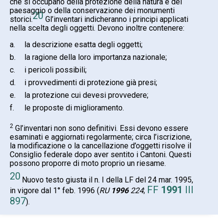
che si occupano della protezione della natura e del
paesaggio o della conservazione dei monumenti
20
storici.
Gl’inventari indicheranno i principi applicati
nella scelta degli oggetti. Devono inoltre contenere:
a.
la descrizione esatta degli oggetti;
b.
la ragione della loro importanza nazionale;
c.
i pericoli possibili;
d.
i provvedimenti di protezione già presi;
e.
la protezione cui devesi provvedere;
f.
le proposte di miglioramento.
2
Gl’inventari non sono definitivi. Essi devono essere
esaminati e aggiornati regolarmente; circa l’iscrizione,
la modificazione o la cancellazione d’oggetti risolve il
Consiglio federale dopo aver sentito i Cantoni. Questi
possono proporre di moto proprio un riesame.
20
Nuovo testo giusta il n. I della LF del 24 mar. 1995,
FF
1991
III
in vigore dal 1° feb. 1996 (
RU
1996
224
;
897
).