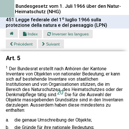
451 Bundesgesetz vom 1. Juli 1966 über den Natur-
und Heimatschutz (NHG)
o
451 Legge federale del 1
luglio 1966 sulla
protezione della natura e del paesaggio (LPN)
Index
Inverser les langues
Précédent
Suivant
Art. 5
1
Der Bundesrat erstellt nach Anhören der Kantone
Inventare von Objekten von nationaler Bedeutung; er kann
sich auf bestehende Inventare von staatlichen
Institutionen und von Organisationen stützen, die im
Bereich des Naturschutzes, des Heimatschutzes oder der
20
Denkmalpflege tätig sind.
Die für die Auswahl der
Objekte massgebenden Grundsätze sind in den Inventaren
darzulegen. Ausserdem haben diese mindestens zu
enthalten:
a.
die genaue Umschreibung der Objekte;
b.
die Gründe für ihre nationale Bedeutung;