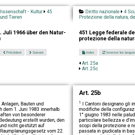
issenschaft - Kultur
45
Diritto nazionale
4 Scu
 und Tieren
Protezione della natura, d
 Juli 1966 über den Natur-
451 Legge federale de
)
protezione della natu
Précédent
Suivant
Index
Inverser les langue
Art. 25a
Art. 25c
Art. 25b
1
 Anlagen, Bauten und
I Cantoni designano gli im
 dem 1. Juni 1983 innerhalb
modifiche della configurazi
aften von besonderer
1° giugno 1983 nelle paludi
 Bedeutung erstellt wurden, den
particolare bellezza e d’im
nd nicht gestützt auf
scopi della protezione e n
 Raumplanungsgesetz vom 22.
passata in giudicata in bas