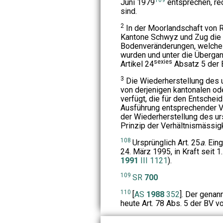
Juni 1979
entsprechen, rec
sind.
2
In der Moorlandschaft von 
Kantone Schwyz und Zug die 
Bodenveränderungen, welche n
wurden und unter die Überg
sexies
Artikel 24
Absatz 5 der
3
Die Wiederherstellung des 
von derjenigen kantonalen o
verfügt, die für den Entschei
Ausführung entsprechender V
der Wiederherstellung des ur
Prinzip der Verhältnismässig
108
Ursprünglich Art. 25
a
. Ein
24. März 1995, in Kraft seit 1.
1991
III 1121
).
109
SR
700
110
[
AS
1988
352
]. Der gena
heute Art. 78 Abs. 5 der BV v