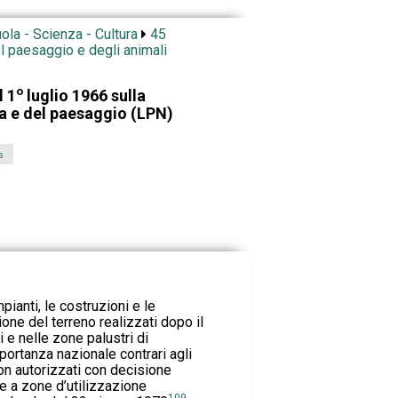
ola - Scienza - Cultura
45
el paesaggio e degli animali
o
l 1
luglio 1966 sulla
ra e del paesaggio (LPN)
s
pianti, le costruzioni e le
one del terreno realizzati dopo il
 e nelle zone palustri di
portanza nazionale contrari agli
on autorizzati con decisione
e a zone d’utilizzazione
109