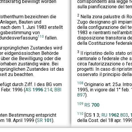
htskräftig bewilligt worden
corrispondenti alla legge 
sulla pianificazione del terr
2
Rothenthurm bezeichnen die
Nella zona palustre di Ro
Anlagen, Bauten und
Zugo designano gli impianti
ach dem 1. Juni 1983 erstellt
della configurazione del te
angsbestimmung von
1983 e rientranti nell’ambi
110
 Bundesverfassung
fallen.
disposizione transitoria de
della Costituzione federal
ursprünglichen Zustandes wird
3
der eidgenössischen Behörde
Il ripristino dello stato o
d über die Bewilligung oder die
cantonale o federale che 
orhaben zuständig wäre. Bei
circa l’autorizzazione o l’
sprünglichen Zustandes ist das
progetti. In caso di riprist
keit zu beachten.
osservato il principio della
108
gefügt durch Ziff. I des BG vom
Originario art. 25
a
. Intr
 Febr. 1996 (
AS
1996
214
;
BBl
1995, in vigore dal 1° feb.
897
).
109
RS
700
110
nnten Bestimmung entspricht
[CS
1
3;
RU
1962
803
,
om 18. April 1999 (
SR
101
).
della Cost. del 18 apr. 1999