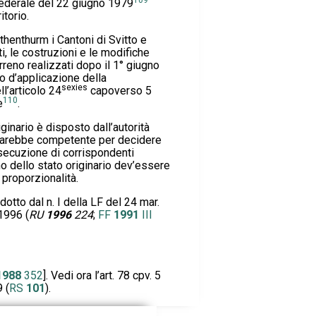
federale del 22 giugno 1979
itorio.
thenthurm i Cantoni di Svitto e
, le costruzioni e le modifiche
rreno realizzati dopo il 1° giugno
to d’applicazione della
sexies
ll’articolo 24
capoverso 5
110
e
.
riginario è disposto dall’autorità
sarebbe competente per decidere
esecuzione di corrispondenti
ino dello stato originario dev’essere
 proporzionalità.
odotto dal n. I della LF del 24 mar.
 1996 (
RU
1996
224
;
FF
1991
III
1988
352
]. Vedi ora l’art. 78 cpv. 5
 (
RS
101
).