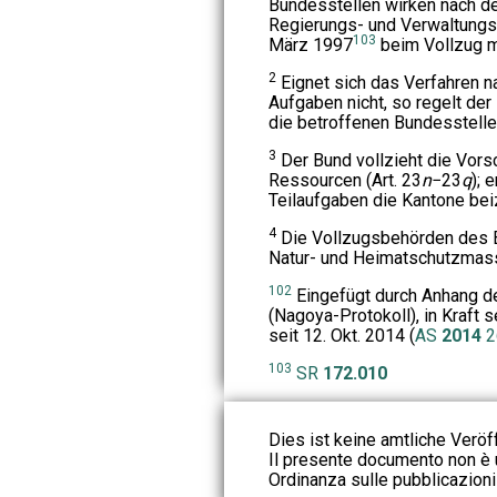
Bundesstellen wirken nach de
Regierungs- und Verwaltungs
103
März 1997
beim Vollzug m
2
Eignet sich das Verfahren n
Aufgaben nicht, so regelt der
die betroffenen Bundesstelle
3
Der Bund vollzieht die Vors
Ressourcen (Art. 23
n
−23
q
); 
Teilaufgaben die Kantone bei
4
Die Vollzugsbehörden des B
Natur- und Heimatschutzmas
102
Eingefügt durch Anhang d
(Nagoya-Protokoll), in Kraft se
seit 12. Okt. 2014 (
AS
2014
2
103
SR
172.010
Dies ist keine amtliche Veröf
Il presente documento non è u
Ordinanza sulle pubblicazioni u