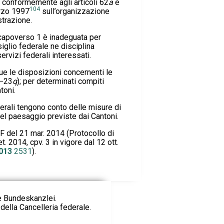
 conformemente agli articoli 62
a
e
104
rzo 1997
sull’organizzazione
trazione.
 capoverso 1 è inadeguata per
siglio federale ne disciplina
ervizi federali interessati.
 le disposizioni concernenti le
−23
q
); per determinati compiti
toni.
erali tengono conto delle misure di
del paesaggio previste dai Cantoni.
 DF del 21 mar. 2014 (Protocollo di
t. 2014, cpv. 3 in vigore dal 12 ott.
013
2531
).
ie Bundeskanzlei.
della Cancelleria federale.