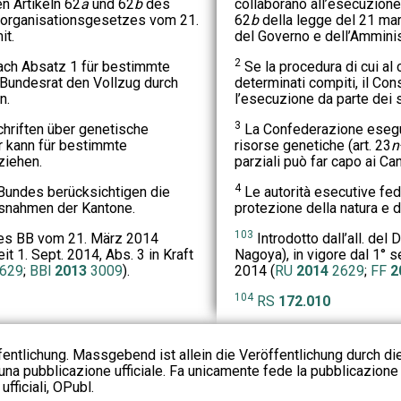
n Artikeln 62
a
und 62
b
des
collaborano all’esecuzione
organisationsgesetzes vom 21.
62
b
della legge del 21 ma
it.
del Governo e dell’Amminis
2
ach Absatz 1 für bestimmte
Se la procedura di cui al
 Bundesrat den Vollzug durch
determinati compiti, il Con
n.
l’esecuzione da parte dei s
3
chriften über genetische
La Confederazione esegue
er kann für bestimmte
risorse genetiche (art. 23
n
ziehen.
parziali può far capo ai Can
4
undes berücksichtigen die
Le autorità esecutive fed
snahmen der Kantone.
protezione della natura e 
103
es BB vom 21. März 2014
Introdotto dall’all. del
it 1. Sept. 2014, Abs. 3 in Kraft
Nagoya), in vigore dal 1° se
629
;
BBl
2013
3009
).
2014 (
RU
2014
2629
;
FF
2
104
RS
172.010
fentlichung. Massgebend ist allein die Veröffentlichung durch d
na pubblicazione ufficiale. Fa unicamente fede la pubblicazione 
fficiali, OPubl.