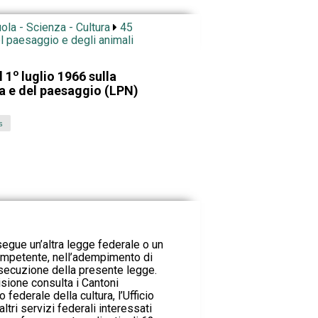
ola - Scienza - Cultura
45
el paesaggio e degli animali
o
l 1
luglio 1966 sulla
ra e del paesaggio (LPN)
s
segue un’altra legge federale o un
competente, nell’adempimento di
esecuzione della presente legge.
sione consulta i Cantoni
o federale della cultura, l’Ufficio
altri servizi federali interessati