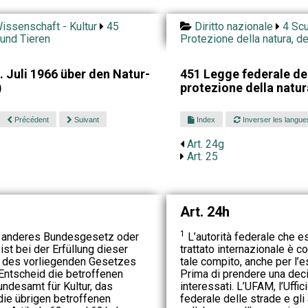
issenschaft - Kultur
45
Diritto nazionale
4 Scu
 und Tieren
Protezione della natura, d
 Juli 1966 über den Natur-
451 Legge federale de
)
protezione della natu
Précédent
Suivant
Index
Inverser les langue
Art. 24g
Art. 25
Art. 24h
1
n anderes Bundesgesetz oder
L’autorità federale che e
ist bei der Erfüllung dieser
trattato internazionale è 
g des vorliegenden Gesetzes
tale compito, anche per l’
 Entscheid die betroffenen
Prima di prendere una deci
ndesamt für Kultur, das
interessati. L’UFAM, l’Uffici
ie übrigen betroffenen
federale delle strade e gli 