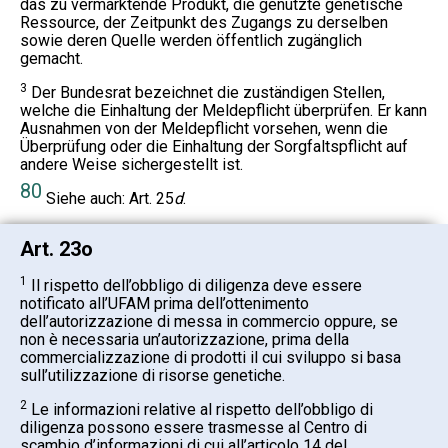
das zu vermarktende Produkt, die genutzte genetische
Ressource, der Zeitpunkt des Zugangs zu derselben
sowie deren Quelle werden öffentlich zugänglich
gemacht.
3
Der Bundesrat bezeichnet die zuständigen Stellen,
welche die Einhaltung der Meldepflicht überprüfen. Er kann
Ausnahmen von der Meldepflicht vorsehen, wenn die
Überprüfung oder die Einhaltung der Sorgfaltspflicht auf
andere Weise sichergestellt ist.
80
Siehe auch: Art. 25
d
.
Art. 23o
1
Il rispetto dell’obbligo di diligenza deve essere
notificato all’UFAM prima dell’ottenimento
dell’autorizzazione di messa in commercio oppure, se
non è necessaria un’autorizzazione, prima della
commercializzazione di prodotti il cui sviluppo si basa
sull’utilizzazione di risorse genetiche.
2
Le informazioni relative al rispetto dell’obbligo di
diligenza possono essere trasmesse al Centro di
scambio d’informazioni di cui all’articolo 14 del