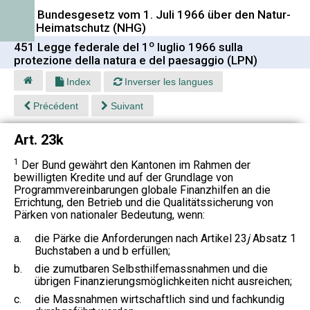
451 Bundesgesetz vom 1. Juli 1966 über den Natur-
und Heimatschutz (NHG)
o
451 Legge federale del 1
luglio 1966 sulla
protezione della natura e del paesaggio (LPN)
Index
Inverser les langues
Précédent
Suivant
Art. 23k
1
Der Bund gewährt den Kantonen im Rahmen der
bewilligten Kredite und auf der Grundlage von
Programmvereinbarungen globale Finanzhilfen an die
Errichtung, den Betrieb und die Qualitätssicherung von
Pärken von nationaler Bedeutung, wenn:
a.
die Pärke die Anforderungen nach Artikel 23
j
Absatz 1
Buchstaben a und b erfüllen;
b.
die zumutbaren Selbsthilfemassnahmen und die
übrigen Finanzierungsmöglichkeiten nicht ausreichen;
c.
die Massnahmen wirtschaftlich sind und fachkundig