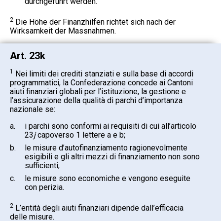
durchgeführt werden.
2
Die Höhe der Finanzhilfen richtet sich nach der
Wirksamkeit der Massnahmen.
Art. 23k
1
Nei limiti dei crediti stanziati e sulla base di accordi
programmatici, la Confederazione concede ai Cantoni
aiuti finanziari globali per l’istituzione, la gestione e
l’assicurazione della qualità di parchi d’importanza
nazionale se:
a.
i parchi sono conformi ai requisiti di cui all’articolo
23
j
capoverso 1 lettere a e b;
b.
le misure d’autofinanziamento ragionevolmente
esigibili e gli altri mezzi di finanziamento non sono
sufficienti;
c.
le misure sono economiche e vengono eseguite
con perizia.
2
L’entità degli aiuti finanziari dipende dall’efficacia
delle misure.