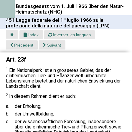
451 Bundesgesetz vom 1. Juli 1966 über den Natur-
und Heimatschutz (NHG)
o
451 Legge federale del 1
luglio 1966 sulla
protezione della natura e del paesaggio (LPN)
Index
Inverser les langues
Précédent
Suivant
Art. 23f
1
Ein Nationalpark ist ein grösseres Gebiet, das der
einheimischen Tier- und Pflanzenwelt unberührte
Lebensräume bietet und der natürlichen Entwicklung der
Landschaft dient.
2
In diesem Rahmen dient er auch:
a.
der Erholung;
b.
der Umweltbildung;
c.
der wissenschaftlichen Forschung, insbesondere
über die einheimische Tier‑ und Pflanzenwelt sowie