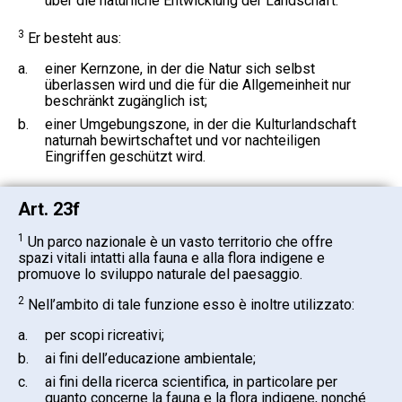
über die natürliche Entwicklung der Landschaft.
3
Er besteht aus:
a.
einer Kernzone, in der die Natur sich selbst
überlassen wird und die für die Allgemeinheit nur
beschränkt zugänglich ist;
b.
einer Umgebungszone, in der die Kulturlandschaft
naturnah bewirtschaftet und vor nachteiligen
Eingriffen geschützt wird.
Art. 23f
1
Un parco nazionale è un vasto territorio che offre
spazi vitali intatti alla fauna e alla flora indigene e
promuove lo sviluppo naturale del paesaggio.
2
Nell’ambito di tale funzione esso è inoltre utilizzato:
a.
per scopi ricreativi;
b.
ai fini dell’educazione ambientale;
c.
ai fini della ricerca scientifica, in particolare per
quanto concerne la fauna e la flora indigene, nonché