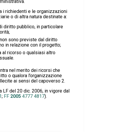
inistrativa.
ra i richiedenti e le organizzazioni
iarie o di altra natura destinate a:
i diritto pubblico, in particolare
orità;
non sono previste dal diritto
o in relazione con il progetto;
al ricorso o qualsiasi altro
ssuale.
ntra nel merito dei ricorsi che
itto o qualora l’organizzazione
llecite ai sensi del capoverso 2.
la LF del 20 dic. 2006, in vigore dal
1
;
FF
2005
4777
4817
).