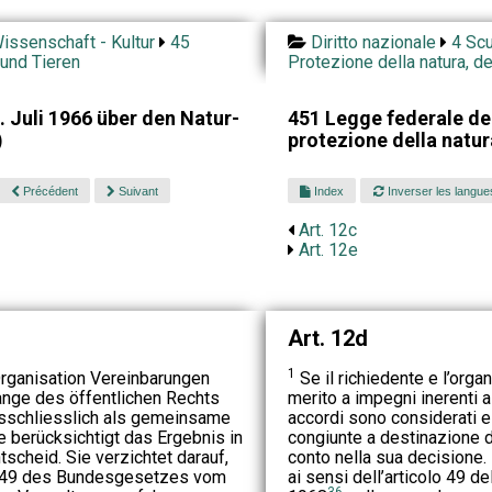
issenschaft - Kultur
45
Diritto nazionale
4 Scu
 und Tieren
Protezione della natura, d
 Juli 1966 über den Natur-
451 Legge federale de
)
protezione della natu
Précédent
Suivant
Index
Inverser les langue
Art. 12c
Art. 12e
Art. 12d
1
rganisation Vereinbarungen
Se il richiedente e l’orga
lange des öffentlichen Rechts
merito a impegni inerenti a 
usschliesslich als gemeinsame
accordi sono considerati
 berücksichtigt das Ergebnis in
congiunte a destinazione del
tscheid. Sie verzichtet darauf,
conto nella sua decisione.
l 49 des Bundesgesetzes vom
ai sensi dell’articolo 49 d
36