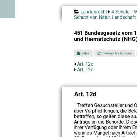
Landesrecht
4 Schule - W
Schutz von Natur, Landschaft
451 Bundesgesetz vom 1.
und Heimatschutz (NHG
Index
Inverser les langues
Art. 12c
Art. 12e
Art. 12d
1
Treffen Gesuchsteller und O
über Verpflichtungen, die Be
betreffen, so gelten diese a
Anträge an die Behörde. Diese
ihrer Verfügung oder ihrem En
wenn es Mängel nach Artike
36