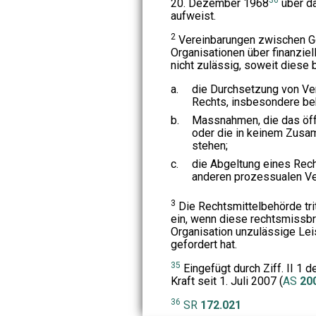
20. Dezember 1968
über d
aufweist.
2
Vereinbarungen zwischen Ge
Organisationen über finanzie
nicht zulässig, soweit diese 
a.
die Durchsetzung von Ver
Rechts, insbesondere beh
b.
Massnahmen, die das öffe
oder die in keinem Zus
stehen;
c.
die Abgeltung eines Rech
anderen prozessualen Ve
3
Die Rechtsmittelbehörde tri
ein, wenn diese rechtsmissbrä
Organisation unzulässige Lei
gefordert hat.
35
Eingefügt durch Ziff. II 1 
Kraft seit 1. Juli 2007 (
AS
20
36
SR
172.021