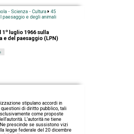
ola - Scienza - Cultura
45
el paesaggio e degli animali
o
l 1
luglio 1966 sulla
ra e del paesaggio (LPN)
s
nizzazione stipulano accordi in
questioni di diritto pubblico, tali
 esclusivamente come proposte
l’autorità. L’autorità ne tiene
 Ne prescinde se sussistono vizi
ella legge federale del 20 dicembre