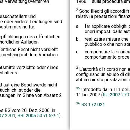
as Verwaltungsverfahren
1968
sulla procedura amm
2
Sono illeciti gli accordi f
suchstellern und
relativi a prestazioni finanz
lle oder andere Leistungen sind
a.
far applicare obblighi d
bestimmt sind für:
oneri imposti dalle aut
pflichtungen des öffentlichen
b.
realizzare misure che 
ördlicher Auflagen;
pubblico o che non son
ntliche Recht nicht vorsieht
c.
compensare la rinuncia 
ammenhang mit dem Vorhaben
comportamento proce
tsmittelverzichts oder eines
3
L’autorità di ricorso non e
rhaltens.
configurano un abuso di dir
abbia chiesto prestazioni i
tt auf eine Beschwerde nicht
35
Introdotto dal n. II 1 del
uchlich ist oder die
1° lug. 2007 (
RU
2007
270
stungen im Sinne von Absatz 2
36
RS
172.021
des BG vom 20. Dez. 2006, in
07
2701
;
BBl
2005
5351
5391
).