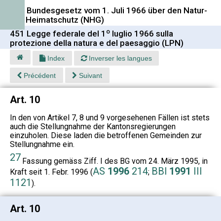
451 Bundesgesetz vom 1. Juli 1966 über den Natur-
und Heimatschutz (NHG)
o
451 Legge federale del 1
luglio 1966 sulla
protezione della natura e del paesaggio (LPN)
Index
Inverser les langues
Précédent
Suivant
Art. 10
In den von Artikel 7, 8 und 9 vorgesehenen Fällen ist stets
auch die Stellungnahme der Kantonsregierungen
einzuholen. Diese laden die betroffenen Gemeinden zur
Stellungnahme ein.
27
Fassung gemäss Ziff. I des BG vom 24. März 1995, in
AS
1996
214
BBl
1991
III
Kraft seit 1. Febr. 1996 (
;
1121
).
Art. 10