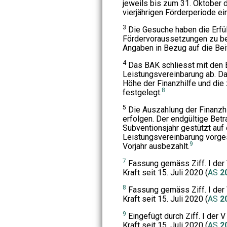
jeweils bis zum 31. Oktober 
vierjährigen Förderperiode ei
3
Die Gesuche haben die Erfül
Fördervoraussetzungen zu be
Angaben in Bezug auf die Be
4
Das BAK schliesst mit den 
Leistungsvereinbarung ab. D
Höhe der Finanzhilfe und die
8
festgelegt.
5
Die Auszahlung der Finanzhi
erfolgen. Der endgültige Betr
Subventionsjahr gestützt auf 
Leistungsvereinbarung vorge
9
Vorjahr ausbezahlt.
7
Fassung gemäss Ziff. I der 
Kraft seit 15. Juli 2020 (
AS
2
8
Fassung gemäss Ziff. I der 
Kraft seit 15. Juli 2020 (
AS
2
9
Eingefügt durch Ziff. I der 
Kraft seit 15. Juli 2020 (
AS
2