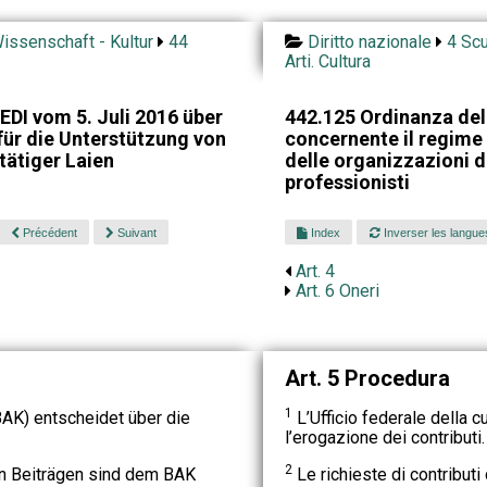
issenschaft - Kultur
44
Diritto nazionale
4 Scu
Arti. Cultura
DI vom 5. Juli 2016 über
442.125 Ordinanza del 
ür die Unterstützung von
concernente il regime
tätiger Laien
delle organizzazioni di
professionisti
Précédent
Suivant
Index
Inverser les langue
Art. 4
Art. 6 Oneri
Art. 5 Procedura
1
AK) entscheidet über die
L’Ufficio federale della c
l’erogazione dei contributi.
2
n Beiträgen sind dem BAK
Le richieste di contributi