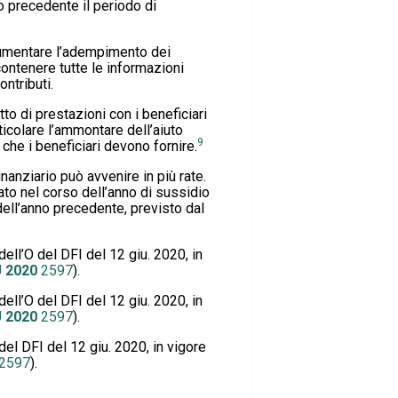
no precedente il periodo di
8
umentare l’adempimento dei
contenere tutte le informazioni
ontributi.
o di prestazioni con i beneficiari
articolare l’ammontare dell’aiuto
9
 che i beneficiari devono fornire.
nanziario può avvenire in più rate.
ato nel corso dell’anno di sussidio
dell’anno precedente, previsto dal
dell’O del DFI del 12 giu. 2020, in
U
2020
2597
).
dell’O del DFI del 12 giu. 2020, in
U
2020
2597
).
 del DFI del 12 giu. 2020, in vigore
2597
).