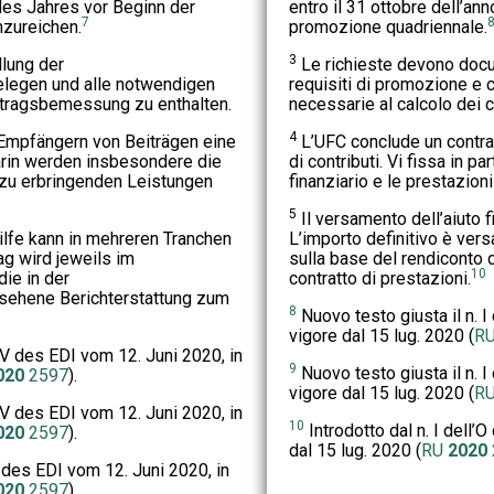
des Jahres vor Beginn der
entro il 31 ottobre dell’an
7
nzureichen.
promozione quadriennale.
3
lung der
Le richieste devono doc
legen und alle notwendigen
requisiti di promozione e 
itragsbemessung zu enthalten.
necessarie al calcolo dei c
4
Empfängern von Beiträgen eine
L’UFC conclude un contratt
arin werden insbesondere die
di contributi. Vi fissa in p
 zu erbringenden Leistungen
finanziario e le prestazioni
5
Il versamento dell’aiuto fi
lfe kann in mehreren Tranchen
L’importo definitivo è vers
ag wird jeweils im
sulla base del rendiconto 
10
die in der
contratto di prestazioni.
sehene Berichterstattung zum
8
Nuovo testo giusta il n. I 
vigore dal 15 lug. 2020 (
R
V des EDI vom 12. Juni 2020, in
9
Nuovo testo giusta il n. I 
020
2597
).
vigore dal 15 lug. 2020 (
R
V des EDI vom 12. Juni 2020, in
10
Introdotto dal n. I dell’O
020
2597
).
dal 15 lug. 2020 (
RU
2020
V des EDI vom 12. Juni 2020, in
020
2597
).