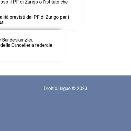
so il PF di Zurigo o l’istituto che
alità previsti dal PF di Zurigo per i
ua.
ie Bundeskanzlei.
della Cancelleria federale.
Droit bilingue © 2023