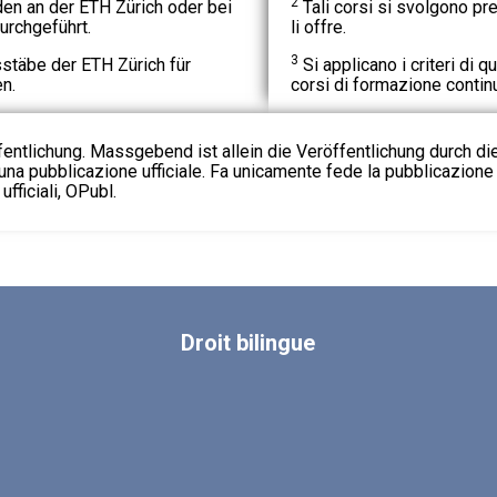
2
en an der ETH Zürich oder bei
Tali corsi si svolgono pres
urchgeführt.
li offre.
3
stäbe der ETH Zürich für
Si applicano i criteri di qu
n.
corsi di formazione contin
fentlichung. Massgebend ist allein die Veröffentlichung durch d
na pubblicazione ufficiale. Fa unicamente fede la pubblicazione 
fficiali, OPubl.
Droit
bilingue