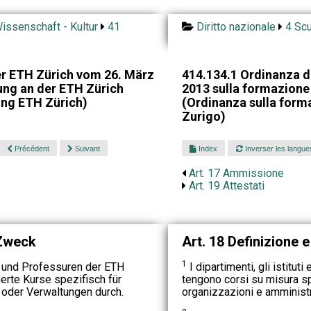
issenschaft - Kultur
41
Diritto nazionale
4 Scu
r ETH Zürich vom 26. März
414.134.1 Ordinanza d
ung an der ETH Zürich
2013 sulla formazione 
ng ETH Zürich)
(Ordinanza sulla forma
Zurigo)
Précédent
Suivant
Index
Inverser les langue
Art. 17 Ammissione
Art. 19 Attestati
 Zweck
Art. 18 Definizione 
1
e und Professuren der ETH
I dipartimenti, gli istituti
rte Kurse spezifisch für
tengono corsi su misura sp
 oder Verwaltungen durch.
organizzazioni e amministr