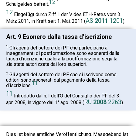
12
Schulgeldes befreit.
12
Eingefügt durch Ziff. I der V des ETH-Rates vom 3.
AS
2011
1201
März 2011, in Kraft seit 1. Mai. 2011 (
).
Art. 9 Esonero dalla tassa d’iscrizione
1
Gli agenti del settore dei PF che partecipano a
insegnamenti di postformazione sono esonerati dalla
tassa d’iscrizione qualora la postformazione seguita
sia stata autorizzata dai loro superiori.
2
Gli agenti del settore dei PF che si iscrivono come
uditori sono esonerati dal pagamento della tassa
11
d’iscrizione.
11
Introdotto dal n. I dell’O del Consiglio dei PF del 3
RU
2008
2263
apr. 2008, in vigore dal 1° ago. 2008 (
).
Dies ist keine amtliche Veröffentlichung. Massgebend ist