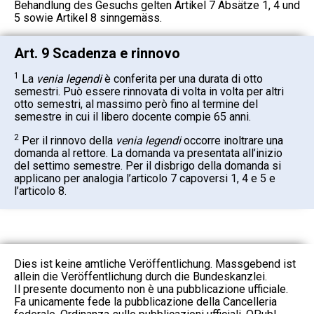
Behandlung des Gesuchs gelten Artikel 7 Absätze 1, 4 und
5 sowie Artikel 8 sinngemäss.
Art. 9 Scadenza e rinnovo
1
La
venia legendi
è conferita per una durata di otto
semestri. Può essere rinnovata di volta in volta per altri
otto semestri, al massimo però fino al termine del
semestre in cui il libero docente compie 65 anni.
2
Per il rinnovo della
venia legendi
occorre inoltrare una
domanda al rettore. La domanda va presentata all’inizio
del settimo semestre. Per il disbrigo della domanda si
applicano per analogia l’articolo 7 capoversi 1, 4 e 5 e
l’articolo 8.
Dies ist keine amtliche Veröffentlichung. Massgebend ist
allein die Veröffentlichung durch die Bundeskanzlei.
Il presente documento non è una pubblicazione ufficiale.
Fa unicamente fede la pubblicazione della Cancelleria