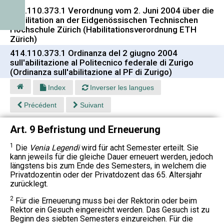
414.110.373.1 Verordnung vom 2. Juni 2004 über die
Habilitation an der Eidgenössischen Technischen
Hochschule Zürich (Habilitationsverordnung ETH
Zürich)
414.110.373.1 Ordinanza del 2 giugno 2004
sull'abilitazione al Politecnico federale di Zurigo
(Ordinanza sull'abilitazione al PF di Zurigo)
Index
Inverser les langues
Précédent
Suivant
Art. 9 Befristung und Erneuerung
1
Die
Venia Legendi
wird für acht Semester erteilt. Sie
kann jeweils für die gleiche Dauer erneuert werden, jedoch
längstens bis zum Ende des Semesters, in welchem die
Privatdozentin oder der Privatdozent das 65. Altersjahr
zurücklegt.
2
Für die Erneuerung muss bei der Rektorin oder beim
Rektor ein Gesuch eingereicht werden. Das Gesuch ist zu
Beginn des siebten Semesters einzureichen. Für die