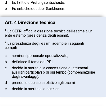
d.
Es fällt die Prüfungsentscheide.
e.
Es entscheidet über Sanktionen.
Art. 4 Direzione tecnica
1
La SEFRI affida la direzione tecnica dell’esame a un
ente esterno (presidenza degli esami).
2
La presidenza degli esami adempie i seguenti
compiti:
a.
nomina il personale specializzato;
b.
definisce il tema del PDI;
c.
decide in merito alla concessione di strumenti
ausiliari particolari o di più tempo (compensazione
degli svantaggi);
d.
prende le decisioni relative agli esami;
e.
decide in merito alle sanzioni.