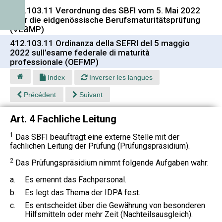
412.103.11 Verordnung des SBFI vom 5. Mai 2022
über die eidgenössische Berufsmaturitätsprüfung
(VEBMP)
412.103.11 Ordinanza della SEFRI del 5 maggio
2022 sull’esame federale di maturità
professionale (OEFMP)
Index
Inverser les langues
Précédent
Suivant
Art. 4 Fachliche Leitung
1
Das SBFI beauftragt eine externe Stelle mit der
fachlichen Leitung der Prüfung (Prüfungspräsidium).
2
Das Prüfungspräsidium nimmt folgende Aufgaben wahr:
a.
Es ernennt das Fachpersonal.
b.
Es legt das Thema der IDPA fest.
c.
Es entscheidet über die Gewährung von besonderen
Hilfsmitteln oder mehr Zeit (Nachteilsausgleich).