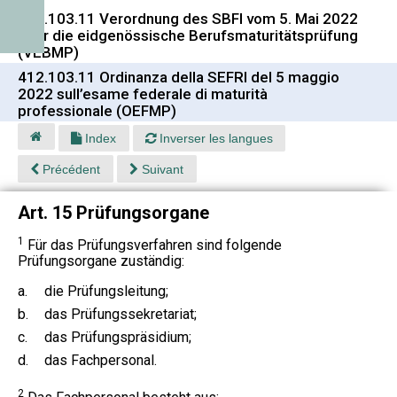
412.103.11 Verordnung des SBFI vom 5. Mai 2022
über die eidgenössische Berufsmaturitätsprüfung
(VEBMP)
412.103.11 Ordinanza della SEFRI del 5 maggio
2022 sull’esame federale di maturità
professionale (OEFMP)
Index
Inverser les langues
Précédent
Suivant
Art. 15 Prüfungsorgane
1
Für das Prüfungsverfahren sind folgende
Prüfungsorgane zuständig:
a.
die Prüfungsleitung;
b.
das Prüfungssekretariat;
c.
das Prüfungspräsidium;
d.
das Fachpersonal.
2