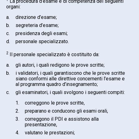
La procedura d’esame è di competenza dei seguenti
organi:
a.
direzione d’esame;
b.
segreteria d’esame;
c.
presidenza degli esami;
d.
personale specializzato.
2
Il personale specializzato è costituito da:
a.
gli autori, i quali redigono le prove scritte;
b.
i validatori, i quali garantiscono che le prove scritte
siano conformi alle direttive concernenti l’esame e
al programma quadro d’insegnamento;
c.
gli esaminatori, i quali svolgono i seguenti compiti:
1.
correggono le prove scritte,
2.
preparano e conducono gli esami orali,
3.
correggono il PDI e assistono alla
presentazione,
4.
valutano le prestazioni;