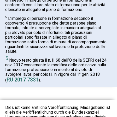
ammesso l’impiego di persone in formazione in
conformità con il loro stato di formazione per le attività
elencate in allegato al piano di formazione.
5
L’impiego di persone in formazione secondo il
capoverso 4 presuppone che dette persone siano
formate, istruite e sorvegliate in maniera adeguata al
più elevato pericolo d’infortunio; tali precauzioni
particolari sono fissate in allegato al piano di
formazione sotto forma di misure di accompagnamento
riguardanti la sicurezza sul lavoro e la protezione della
salute.
5
Nuovo testo giusta il n. II 68 dell’O della SEFRI del 24
nov. 2017 concernente la modifica delle ordinanze sulla
formazione professionale in merito al divieto di
svolgere lavori pericolosi, in vigore dal 1° gen. 2018
RU
2017
7331
(
).
Dies ist keine amtliche Veröffentlichung. Massgebend ist
allein die Veröffentlichung durch die Bundeskanzlei.
Il presente documento non è una pubblicazione ufficiale.