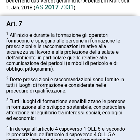
betreffend das Verbot gefährlicher Arbeiten, in Kraft seit
AS
2017
7331
1. Jan. 2018 (
).
Art. 7
1
All’inizio e durante la formazione gli operatori
forniscono e spiegano alle persone in formazione le
prescrizioni e le raccomandazioni relative alla
sicurezza sul lavoro e alla protezione della salute e
dell’ambiente, in particolare quelle relative alla
comunicazione dei pericoli (simboli di pericolo e di
obbligo, pittogrammi).
2
Dette prescrizioni e raccomandazioni sono fornite in
tutti i luoghi di formazione e considerate nelle
procedure di qualificazione.
3
Tutti i luoghi di formazione sensibilizzano le persone
in formazione allo sviluppo sostenibile, con particolare
attenzione all’equilibrio tra interessi sociali, ecologici
ed economici.
4
In deroga all’articolo 4 capoverso 1 OLL 5 e secondo
le prescrizioni dell’articolo 4 capoverso 4 OLL 5 è