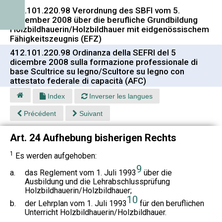
412.101.220.98 Verordnung des SBFI vom 5.
Dezember 2008 über die berufliche Grundbildung
Holzbildhauerin/Holzbildhauer mit eidgenössischem
Fähigkeitszeugnis (EFZ)
412.101.220.98 Ordinanza della SEFRI del 5
dicembre 2008 sulla formazione professionale di
base Scultrice su legno/Scultore su legno con
attestato federale di capacità (AFC)
Index
Inverser les langues
Précédent
Suivant
Art. 24 Aufhebung bisherigen Rechts
1
Es werden aufgehoben:
9
a.
das Reglement vom 1. Juli 1993
über die
Ausbildung und die Lehrabschlussprüfung
Holzbildhauerin/Holzbildhauer;
10
b.
der Lehrplan vom 1. Juli 1993
für den beruflichen
Unterricht Holzbildhauerin/Holzbildhauer.