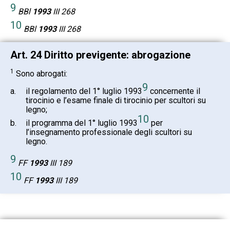
9
BBl
1993
III 268
10
BBl
1993
III 268
Art. 24 Diritto previgente: abrogazione
1
Sono abrogati:
9
a.
il regolamento del 1° luglio 1993
concernente il
tirocinio e l’esame finale di tirocinio per scultori su
legno;
10
b.
il programma del 1° luglio 1993
per
l’insegnamento professionale degli scultori su
legno.
9
FF
1993
III 189
10
FF
1993
III 189