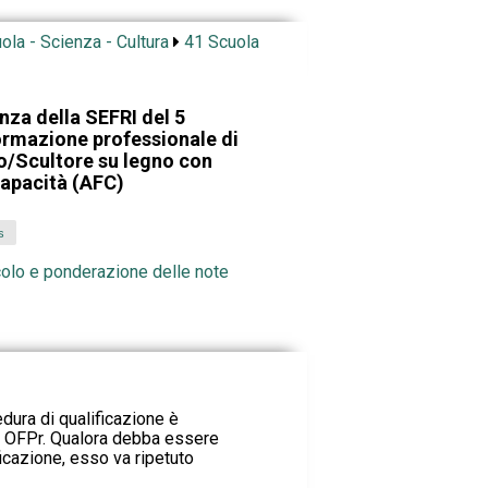
ola - Scienza - Cultura
41 Scuola
nza della SEFRI del 5
ormazione professionale di
no/Scultore su legno con
capacità (AFC)
s
colo e ponderazione delle note
dura di qualificazione è
 33 OFPr. Qualora debba essere
icazione, esso va ripetuto