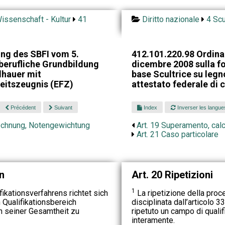
issenschaft - Kultur
41
Diritto nazionale
4 Scu
ng des SBFI vom 5.
412.101.220.98 Ordina
berufliche Grundbildung
dicembre 2008 sulla f
dhauer mit
base Scultrice su leg
eitszeugnis (EFZ)
attestato federale di 
Précédent
Suivant
Index
Inverser les langue
echnung, Notengewichtung
Art. 19 Superamento, cal
Art. 21 Caso particolare
n
Art. 20 Ripetizioni
1
ikationsverfahrens richtet sich
La ripetizione della proce
 Qualifikationsbereich
disciplinata dall’articolo
in seiner Gesamtheit zu
ripetuto un campo di qualif
interamente.