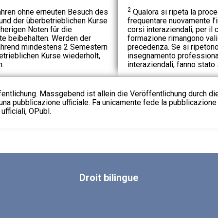
2
fahren ohne erneuten Besuch des
Qualora si ripeta la proc
und der überbetrieblichen Kurse
frequentare nuovamente l’
herigen Noten für die
corsi interaziendali, per il 
te beibehalten. Werden der
formazione rimangono vali
während mindestens 2 Semestern
precedenza. Se si ripeton
trieblichen Kurse wiederholt,
insegnamento professionale
n.
interaziendali, fanno stato
fentlichung. Massgebend ist allein die Veröffentlichung durch d
na pubblicazione ufficiale. Fa unicamente fede la pubblicazione 
fficiali, OPubl.
Droit
bilingue