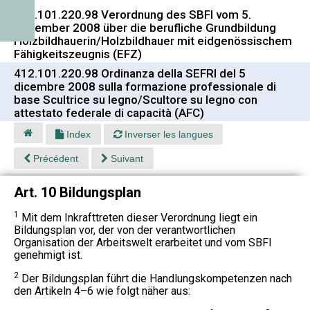
412.101.220.98 Verordnung des SBFI vom 5.
Dezember 2008 über die berufliche Grundbildung
Holzbildhauerin/Holzbildhauer mit eidgenössischem
Fähigkeitszeugnis (EFZ)
412.101.220.98 Ordinanza della SEFRI del 5
dicembre 2008 sulla formazione professionale di
base Scultrice su legno/Scultore su legno con
attestato federale di capacità (AFC)
Index
Inverser les langues
Précédent
Suivant
Art. 10 Bildungsplan
1
Mit dem Inkrafttreten dieser Verordnung liegt ein
Bildungsplan vor, der von der verantwortlichen
Organisation der Arbeitswelt erarbeitet und vom SBFI
genehmigt ist.
2
Der Bildungsplan führt die Handlungskompetenzen nach
den Artikeln 4–6 wie folgt näher aus: