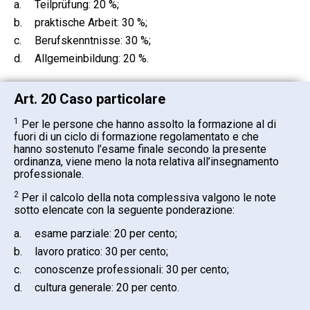
a.
Teilprüfung: 20 %;
b.
praktische Arbeit: 30 %;
c.
Berufskenntnisse: 30 %;
d.
Allgemeinbildung: 20 %.
Art. 20 Caso particolare
1
Per le persone che hanno assolto la formazione al di
fuori di un ciclo di formazione regolamentato e che
hanno sostenuto l’esame finale secondo la presente
ordinanza, viene meno la nota relativa all’insegnamento
professionale.
2
Per il calcolo della nota complessiva valgono le note
sotto elencate con la seguente ponderazione:
a.
esame parziale: 20 per cento;
b.
lavoro pratico: 30 per cento;
c.
conoscenze professionali: 30 per cento;
d.
cultura generale: 20 per cento.