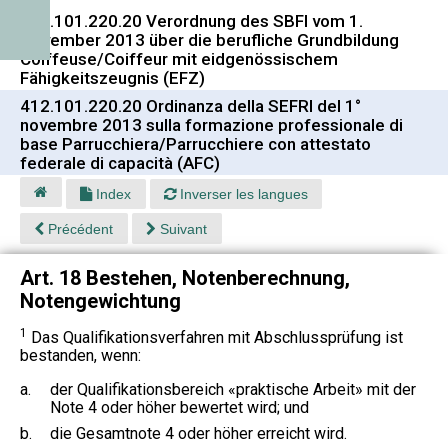
412.101.220.20 Verordnung des SBFI vom 1.
November 2013 über die berufliche Grundbildung
Coiffeuse/Coiffeur mit eidgenössischem
Fähigkeitszeugnis (EFZ)
412.101.220.20 Ordinanza della SEFRI del 1°
novembre 2013 sulla formazione professionale di
base Parrucchiera/Parrucchiere con attestato
federale di capacità (AFC)
Index
Inverser les langues
Précédent
Suivant
Art. 18 Bestehen, Notenberechnung,
Notengewichtung
1
Das Qualifikationsverfahren mit Abschlussprüfung ist
bestanden, wenn:
a.
der Qualifikationsbereich «praktische Arbeit» mit der
Note 4 oder höher bewertet wird; und
b.
die Gesamtnote 4 oder höher erreicht wird.