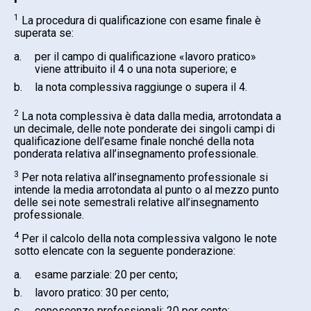
1
La procedura di qualificazione con esame finale è
superata se:
a.
per il campo di qualificazione «lavoro pratico»
viene attribuito il 4 o una nota superiore; e
b.
la nota complessiva raggiunge o supera il 4.
2
La nota complessiva è data dalla media, arrotondata a
un decimale, delle note ponderate dei singoli campi di
qualificazione dell’esame finale nonché della nota
ponderata relativa all’insegnamento professionale.
3
Per nota relativa all’insegnamento professionale si
intende la media arrotondata al punto o al mezzo punto
delle sei note semestrali relative all’insegnamento
professionale.
4
Per il calcolo della nota complessiva valgono le note
sotto elencate con la seguente ponderazione:
a.
esame parziale: 20 per cento;
b.
lavoro pratico: 30 per cento;
c.
conoscenze professionali: 20 per cento;