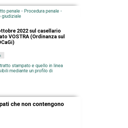
itto penale - Procedura penale -
 giudiziale
ttobre 2022 sul casellario
zato VOSTRA (Ordinanza sul
 OCaGi)
s
stratto stampato e quello in linea
sibili mediante un profilo di
ampati che non contengono