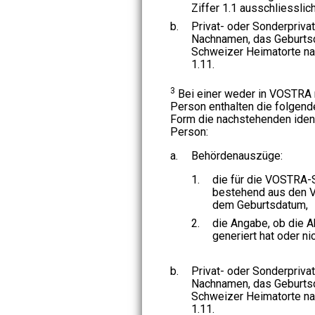
Ziffer 1.1 ausschliessli
b.
Privat- oder Sonderpriva
Nachnamen, das Geburtsda
Schweizer Heimatorte na
1.11.
3
Bei einer weder in VOSTRA 
Person enthalten die folgend
Form die nachstehenden iden
Person:
a.
Behördenauszüge:
1.
die für die VOSTRA
bestehend aus den 
dem Geburtsdatum,
2.
die Angabe, ob die A
generiert hat oder nic
b.
Privat- oder Sonderpriv
Nachnamen, das Geburtsda
Schweizer Heimatorte nac
1.11.