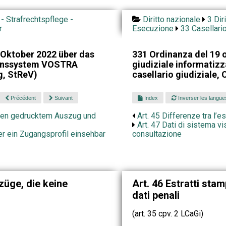
 - Strafrechtspflege -
Diritto nazionale
3 Dir
r
Esecuzione
33 Casellario
Oktober 2022 über das
331 Ordinanza del 19 o
ionssystem VOSTRA
giudiziale informatiz
g, StReV)
casellario giudiziale,
Précédent
Suivant
Index
Inverser les langue
chen gedrucktem Auszug und
Art. 45 Differenze tra l’e
Art. 47 Dati di sistema vi
er ein Zugangsprofil einsehbar
consultazione
züge, die keine
Art. 46 Estratti st
dati penali
(art. 35 cpv. 2 LCaGi)