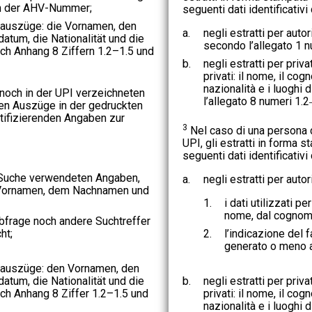
ch der AHV-Nummer;
seguenti dati identificativi
tauszüge: die Vornamen, den
a.
negli estratti per autori
tum, die Nationalität und die
secondo l’allegato 1 n
ch Anhang 8 Ziffern 1.2–1.5 und
b.
negli estratti per priva
privati: il nome, il cog
nazionalità e i luoghi
noch in der UPI verzeichneten
l’allegato 8 numeri 1.2
en Auszüge in der gedruckten
tifizierenden Angaben zur
3
Nel caso di una persona 
UPI, gli estratti in forma 
seguenti dati identificativi
-Suche verwendeten Angaben,
a.
negli estratti per autori
Vornamen, dem Nachnamen und
1.
i dati utilizzati pe
nome, dal cognome 
bfrage noch andere Suchtreffer
ht;
2.
l’indicazione del 
generato o meno alt
atauszüge: den Vornamen, den
tum, die Nationalität und die
b.
negli estratti per priva
h Anhang 8 Ziffer 1.2–1.5 und
privati: il nome, il cog
nazionalità e i luoghi