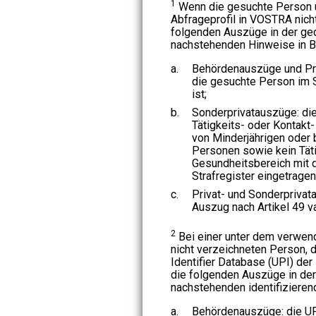
1
Wenn die gesuchte Person 
Abfrageprofil in VOSTRA nicht
folgenden Auszüge in der ge
nachstehenden Hinweise in B
a.
Behördenauszüge und Pri
die gesuchte Person im S
ist;
b.
Sonderprivatauszüge: die
Tätigkeits- oder Kontakt
von Minderjährigen oder
Personen sowie kein Tät
Gesundheitsbereich mit 
Strafregister eingetragen 
c.
Privat- und Sonderprivat
Auszug nach Artikel 49 va
2
Bei einer unter dem verwen
nicht verzeichneten Person, d
Identifier Database (UPI) der
die folgenden Auszüge in de
nachstehenden identifiziere
a.
Behördenauszüge: die UP