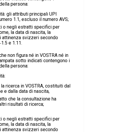
 della persona:
tà: gli attributi principali UPI
umero 1.1, escluso il numero AVS;
ti o negli estratti specifici per
nome, la data di nascita, la
 di attinenza svizzeri secondo
‒1.5 e 1.11.
che non figura né in VOSTRA né in
stampata sotto indicati contengono i
 della persona:
tà:
r la ricerca in VOSTRA, costituiti dal
e dalla data di nascita,
fatto che la consultazione ha
ri risultati di ricerca;
ti o negli estratti specifici per
nome, la data di nascita, la
 di attinenza svizzeri secondo