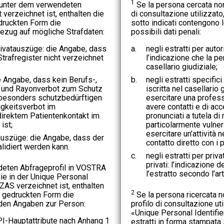
1
unter dem verwendeten
Se la persona cercata non
 verzeichnet ist, enthalten die
di consultazione utilizzato
druckten Form die
sotto indicati contengono l
ezug auf mögliche Strafdaten:
possibili dati penali:
vatauszüge: die Angabe, dass
a.
negli estratti per autori
trafregister nicht verzeichnet
l’indicazione che la pe
casellario giudiziale;
 Angabe, dass kein Berufs-,
b.
negli estratti specifici
- und Rayonverbot zum Schutz
iscritta nel casellario 
 besonders schutzbedürftigen
esercitare una professi
igkeitsverbot im
avere contatti e di ac
direktem Patientenkontakt im
pronunciati a tutela di
ist;
particolarmente vulnera
esercitare un’attività 
auszüge: die Angabe, dass der
contatto diretto con i p
lidiert werden kann.
c.
negli estratti per priva
privati: l’indicazione d
deten Abfrageprofil in VOSTRA
l’estratto secondo l’ar
ie in der Unique Personal
 ZAS verzeichnet ist, enthalten
2
r gedruckten Form die
Se la persona ricercata n
nden Angaben zur Person:
profilo di consultazione uti
«Unique Personal Identifie
I-Hauptattribute nach Anhang 1
estratti in forma stampata 