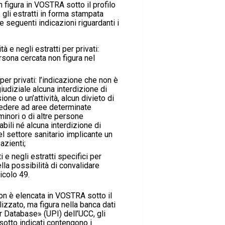
 figura in VOSTRA sotto il profilo
, gli estratti in forma stampata
e seguenti indicazioni riguardanti i
tà e negli estratti per privati:
rsona cercata non figura nel
 per privati: l’indicazione che non è
giudiziale alcuna interdizione di
one o un’attività, alcun divieto di
cedere ad aree determinate
 minori o di altre persone
bili né alcuna interdizione di
nel settore sanitario implicante un
azienti;
ti e negli estratti specifici per
ella possibilità di convalidare
ticolo 49.
on è elencata in VOSTRA sotto il
lizzato, ma figura nella banca dati
r Database» (UPI) dell’UCC, gli
sotto indicati contengono i