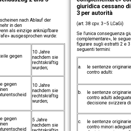
giuridica cessano di 
3 per autorità
rscheinen nach Ablauf der
(art. 38 cpv. 3–5 LCaGi)
mehr in den
enn als einzige anknüpfbare
Se l’unica conseguenza gi
rafe» ausgesprochen wurde:
complementare», le seguen
figurare sugli estratti 2 e 
seguenti termini:
10 Jahre
teile gegen
nachdem sie
rechtskräftig
a.
le sentenze originari
wurden;
contro adulti:
le gegen
10 Jahre
inen
nachdem sie
b.
le sentenze originarie
turentscheid
rechtskräftig
contro adulti adeguat
wurden;
decisione svizzera di
le gegen
5 Jahre
c.
le sentenze originarie
inen
nachdem sie
contro minori adegua
turentscheid
rechtskräftig