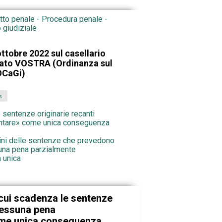
itto penale - Procedura penale -
 giudiziale
ttobre 2022 sul casellario
zato VOSTRA (Ordinanza sul
 OCaGi)
s
e sentenze originarie recanti
tare» come unica conseguenza
ini delle sentenze che prevedono
una pena parzialmente
 unica
 cui scadenza le sentenze
«nessuna pena
me unica conseguenza