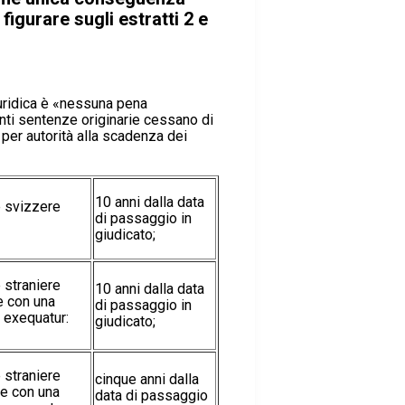
figurare sugli estratti 2 e
uridica è «nessuna pena
ti sentenze originarie cessano di
3 per autorità alla scadenza dei
10 anni dalla data
e svizzere
di passaggio in
giudicato;
 straniere
10 anni dalla data
e con una
di passaggio in
 exequatur:
giudicato;
 straniere
cinque anni dalla
te con una
data di passaggio