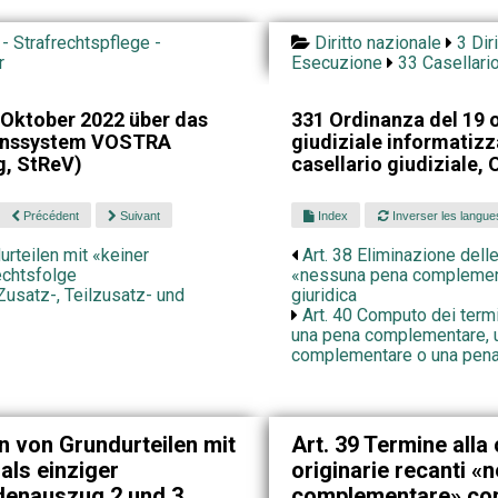
 - Strafrechtspflege -
Diritto nazionale
3 Dir
r
Esecuzione
33 Casellario
Oktober 2022 über das
331 Ordinanza del 19 o
ionssystem VOSTRA
giudiziale informatiz
g, StReV)
casellario giudiziale,
Précédent
Suivant
Index
Inverser les langue
urteilen mit «keiner
Art. 38 Eliminazione dell
echtsfolge
«nessuna pena complemen
Zusatz-, Teilzusatz- und
giuridica
Art. 40 Computo dei term
una pena complementare, 
complementare o una pena
n von Grundurteilen mit
Art. 39 Termine alla
als einziger
originarie recanti 
denauszug 2 und 3
complementare» co