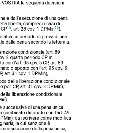
n VOSTRA le seguenti decisioni
onale dall’esecuzione di una pena
ella libertà, compresi i casi di
15
16
6 CP
, art. 28 cpv. 1 DPMin
);
elative al periodo di prova di una
le dalla pena secondo la lettera a:
berazione condizionale (art. 89
cpv. 2 quarto periodo CP in
 con l’art. 95 cpv. 5 CP, art. 89
nato disposto con l’art. 95 cpv. 5
CP, art. 31 cpv. 1 DPMin),
evoca della liberazione condizionale
mo per. CP, art. 31 cpv. 3 DPMin),
 della liberazione condizionale
in),
 successiva di una pena unica
 in combinato disposto con l’art. 49
 DPMin), da iscrivere come modifica
ginaria, la cui sanzione è
commisurazione della pena unica,