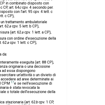
 CP in combinato disposto con
. c CP, art. 64
c
cpv. 4 secondo per.
posto con l’art. 95 cpv. 4 lett. c
ett. c CP),
 un trattamento ambulatoriale
art. 62
a
cpv. 5 lett. b CP),
isura (art. 62
a
cpv. 1 lett. a CP),
isura con ordine d’esecuzione della
t. 62
a
cpv. 1 lett. c CP);
a da:
interamente eseguita (art. 88 CP),
tenza originaria o una decisione
ta ad essa dispongono
esercitare un’attività o un divieto di
i accedere ad aree determinate ai
17
el CPM
e se nell’esecuzione di
inaria è stata revocata la
ale o totale dell’esecuzione della
ca stazionaria (art. 62
b
cpv. 1 CP,