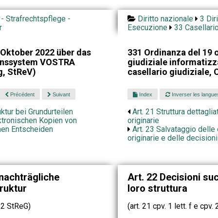
 - Strafrechtspflege -
Diritto nazionale
3 Dir
r
Esecuzione
33 Casellario
Oktober 2022 über das
331 Ordinanza del 19 o
ionssystem VOSTRA
giudiziale informatiz
g, StReV)
casellario giudiziale,
Précédent
Suivant
Index
Inverser les langue
uktur bei Grundurteilen
Art. 21 Struttura dettagli
ktronischen Kopien von
originarie
chen Entscheiden
Art. 23 Salvataggio delle
originarie e delle decisio
nachträgliche
Art. 22 Decisioni su
ruktur
loro struttura
. 2 StReG)
(art. 21 cpv. 1 lett. f e cpv.