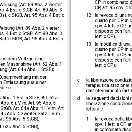
CP in combinato dis
Weisung (Art. 89 Abs. 2 vierter
CP, art. 95 cpv. 4 l
Abs. 4 Bst. c StGB, Art. 89 Abs. 3
 Bst. c StGB, Art. 95 Abs. 4 Bst. c
12.
la revoca di una n
quarto per. CP in 
cpv. 4 lett. c CP, 
isung (Art. 89 Abs. 2 vierter
disposto con l’art. 
Abs. 4 Bst. c StGB, Art. 89 Abs. 3
lett. c CP),
 Bst. c StGB, Art. 95 Abs. 4 Bst. c
13.
la modifica di una
quarto per. CP in 
cpv. 4 lett. c CP, 
aus dem Vollzug einer
disposto con l’art. 
hen Massnahme (Art. 62 Abs. 1
lett. c CP);
ung (Art. 64
a
Abs. 1 StGB);
 Zusammenhang mit der
c.
la liberazione condizi
n Entlassung aus einer
terapeutica stazionaria
be c:
dall’internamento (art.
a
Abs. 1 Bst. a StGB, Art. 62
a
d.
le seguenti decisioni r
Abs. 6 i. V. m. Art. 95 Abs. 5
liberazione condizion
StGB, Art. 64
a
Abs. 4 i. V. m. Art.
lettera c:
64
c
Abs. 4 zweiter Satz i. V. m.
rt. 95 Abs. 5 StGB),
1.
la revoca della li
cpv. 1 lett. a CP, ar
t. 62
a
Abs. 5 StGB),
in combinato dispos