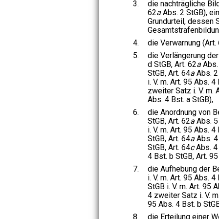
3.
die nachträgliche Bil
62
a
Abs. 2 StGB), ei
Grundurteil, dessen 
Gesamtstrafenbildun
4.
die Verwarnung (Art.
5.
die Verlängerung der
d StGB, Art. 62
a
Abs. 
StGB, Art. 64
a
Abs. 2 
i. V. m. Art. 95 Abs. 4
zweiter Satz i. V. m. 
Abs. 4 Bst. a StGB),
6.
die Anordnung von Be
StGB, Art. 62
a
Abs. 5 
i. V. m. Art. 95 Abs. 4
StGB, Art. 64
a
Abs. 4 
StGB, Art. 64
c
Abs. 4 
4 Bst. b StGB, Art. 95
7.
die Aufhebung der Be
i. V. m. Art. 95 Abs. 4
StGB i. V. m. Art. 95 
4 zweiter Satz i. V. m
95 Abs. 4 Bst. b StGB
8.
die Erteilung einer W