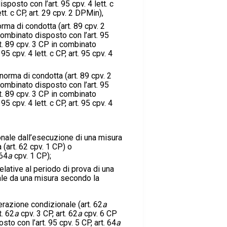
posto con l’art. 95 cpv. 4 lett. c
ett. c CP, art. 29 cpv. 2 DPMin),
orma di condotta (art. 89 cpv. 2
combinato disposto con l’art. 95
art. 89 cpv. 3 CP in combinato
95 cpv. 4 lett. c CP, art. 95 cpv. 4
 norma di condotta (art. 89 cpv. 2
combinato disposto con l’art. 95
art. 89 cpv. 3 CP in combinato
95 cpv. 4 lett. c CP, art. 95 cpv. 4
onale dall’esecuzione di una misura
 (art. 62 cpv. 1 CP) o
 64
a
cpv. 1 CP);
elative al periodo di prova di una
ale da una misura secondo la
berazione condizionale (art. 62
a
t. 62
a
cpv. 3 CP, art. 62
a
cpv. 6 CP
to con l’art. 95 cpv. 5 CP, art. 64
a