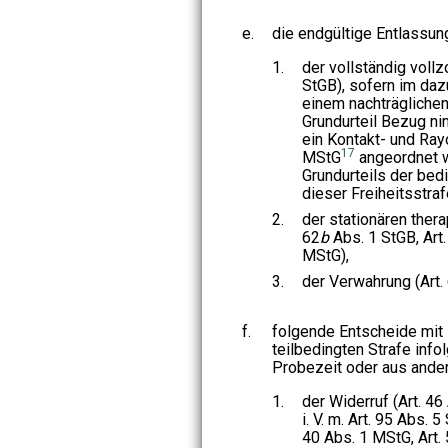
e.
die endgültige Entlassun
1.
der vollständig vollz
StGB), sofern im daz
einem nachträglichen
Grundurteil Bezug ni
ein Kontakt- und Ra
17
MStG
angeordnet w
Grundurteils der bed
dieser Freiheitsstra
2.
der stationären ther
62
b
Abs. 1 StGB, Art.
MStG),
3.
der Verwahrung (Art.
f.
folgende Entscheide mit
teilbedingten Strafe inf
Probezeit oder aus ande
1.
der Widerruf (Art. 46
i. V. m. Art. 95 Abs. 5
40 Abs. 1 MStG, Art. 5