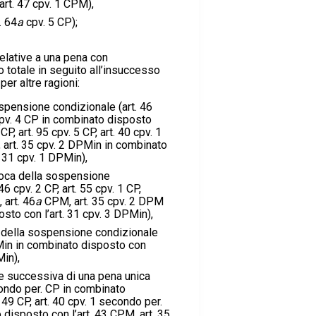
art. 47 cpv. 1 CPM),
. 64
a
cpv. 5 CP);
relative a una pena con
o totale in seguito all’insuccesso
per altre ragioni:
spensione condizionale (art. 46
 cpv. 4 CP in combinato disposto
 CP, art. 95 cpv. 5 CP, art. 40 cpv. 1
 art. 35 cpv. 2 DPMin in combinato
. 31 cpv. 1 DPMin),
evoca della sospensione
46 cpv. 2 CP, art. 55 cpv. 1 CP,
 art. 46
a
CPM, art. 35 cpv. 2 DPM
sto con l’art. 31 cpv. 3 DPMin),
e della sospensione condizionale
PMin in combinato disposto con
Min),
 successiva di una pena unica
condo per. CP in combinato
 49 CP, art. 40 cpv. 1 secondo per.
disposto con l’art. 43 CPM, art. 35