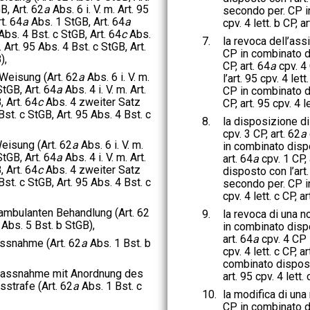
B, Art. 62
a
Abs. 6 i. V. m. Art. 95
secondo per. CP i
t. 64
a
Abs. 1 StGB, Art. 64
a
cpv. 4 lett. b CP, ar
 Abs. 4 Bst. c StGB, Art. 64
c
Abs.
7.
la revoca dell’assi
. Art. 95 Abs. 4 Bst. c StGB, Art.
CP in combinato dis
),
CP, art. 64
a
cpv. 4
Weisung (Art. 62
a
Abs. 6 i. V. m.
l’art. 95 cpv. 4 lett
StGB, Art. 64
a
Abs. 4 i. V. m. Art.
CP in combinato dis
, Art. 64
c
Abs. 4 zweiter Satz
CP, art. 95 cpv. 4 l
 Bst. c StGB, Art. 95 Abs. 4 Bst. c
8.
la disposizione di
cpv. 3 CP, art. 62
a
eisung (Art. 62
a
Abs. 6 i. V. m.
in combinato dispos
StGB, Art. 64
a
Abs. 4 i. V. m. Art.
art. 64
a
cpv. 1 CP, 
, Art. 64
c
Abs. 4 zweiter Satz
disposto con l’art. 
 Bst. c StGB, Art. 95 Abs. 4 Bst. c
secondo per. CP i
cpv. 4 lett. c CP, ar
ambulanten Behandlung (Art. 62
9.
la revoca di una n
Abs. 5 Bst. b StGB),
in combinato dispos
art. 64
a
cpv. 4 CP 
ssnahme (Art. 62
a
Abs. 1 Bst. b
cpv. 4 lett. c CP, ar
combinato disposto 
Massnahme mit Anordnung des
art. 95 cpv. 4 lett. 
sstrafe (Art. 62
a
Abs. 1 Bst. c
10.
la modifica di una
CP in combinato dis