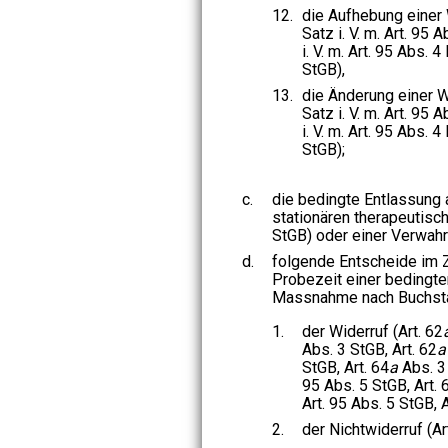
12.
die Aufhebung einer 
Satz i. V. m. Art. 95 
i. V. m. Art. 95 Abs. 4
StGB),
13.
die Änderung einer We
Satz i. V. m. Art. 95 
i. V. m. Art. 95 Abs. 4
StGB);
c.
die bedingte Entlassung 
stationären therapeutisc
StGB) oder einer Verwahr
d.
folgende Entscheide im
Probezeit einer bedingte
Massnahme nach Buchsta
1.
der Widerruf (Art. 62
Abs. 3 StGB, Art. 62
a
StGB, Art. 64
a
Abs. 3 
95 Abs. 5 StGB, Art. 
Art. 95 Abs. 5 StGB, A
2.
der Nichtwiderruf (Ar