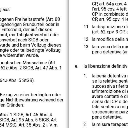
CP, art. 64
a
cpv. 4
l’art. 95 cpv. 4 lett
g aus:
CP in combinato dis
ogenen Freiheitsstrafe (Art. 88
CP, art. 95 cpv. 4 l
ugehörigen Grundurteil oder in
11.
la disposizione di
 Entscheid, der auf dieses
(art. 62 cpv. 3 CP, 
mmt, ein Tätigkeitsverbot oder
12.
la modifica della m
yonverbot nach StGB oder
urde und beim Vollzug dieses
13.
la revoca della m
ingte oder teilbedingte Vollzug
pena detentiva (ar
fe widerrufen wurde,
apeutischen Massnahme (Art.
e.
la liberazione definitiv
 62
b
Abs. 2 StGB, Art. 47 Abs. 1
1.
la pena detentiva 
 64
a
Abs. 5 StGB);
se la relativa sen
successiva riferi
un’interdizione di 
 Bezug zu einer bedingten oder
avere contatti e d
olge Nichtbewährung während der
sensi del CP o d
ren Gründen:
tale sentenza orig
sospensione parzi
 Abs. 1 StGB, Art. 46 Abs. 4
pena detentiva,
 StGB, Art. 95 Abs. 5 StGB, Art.
2.
la misura terapeuti
4 MStG, Art. 35 Abs. 2 i. V. m.