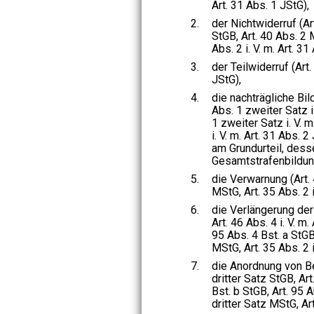
Art. 31 Abs. 1 JStG),
2.
der Nichtwiderruf (Ar
StGB, Art. 40 Abs. 2 
Abs. 2 i. V. m. Art. 31
3.
der Teilwiderruf (Art. 
JStG),
4.
die nachträgliche Bil
Abs. 1 zweiter Satz i.
1 zweiter Satz i. V. m
i. V. m. Art. 31 Abs. 
am Grundurteil, dess
Gesamtstrafenbildun
5.
die Verwarnung (Art. 
MStG, Art. 35 Abs. 2 i
6.
die Verlängerung der
Art. 46 Abs. 4 i. V. m.
95 Abs. 4 Bst. a StGB
MStG, Art. 35 Abs. 2 i
7.
die Anordnung von Be
dritter Satz StGB, Art.
Bst. b StGB, Art. 95 A
dritter Satz MStG, Ar