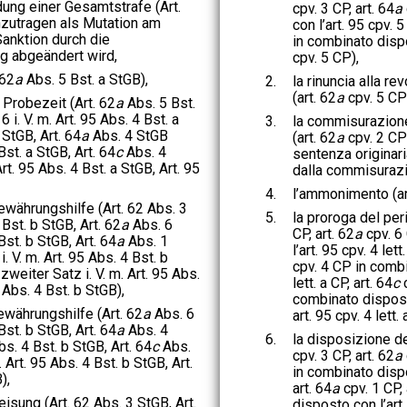
dung einer Gesamtstrafe (Art.
cpv. 3 CP, art. 64
a
nzutragen als Mutation am
con l’art. 95 cpv. 5
Sanktion durch die
in combinato dispos
g abgeändert wird,
cpv. 5 CP),
 62
a
Abs. 5 Bst. a StGB),
2.
la rinuncia alla r
(art. 62
a
cpv. 5 CP
 Probezeit (Art. 62
a
Abs. 5 Bst.
6 i. V. m. Art. 95 Abs. 4 Bst. a
3.
la commisurazione
StGB, Art. 64
a
Abs. 4 StGB
(art. 62
a
cpv. 2 CP
 Bst. a StGB, Art. 64
c
Abs. 4
sentenza originari
Art. 95 Abs. 4 Bst. a StGB, Art. 95
dalla commisurazi
4.
l’ammonimento (ar
währungshilfe (Art. 62 Abs. 3
5.
la proroga del per
Bst. b StGB, Art. 62
a
Abs. 6
CP, art. 62
a
cpv. 6
 Bst. b StGB, Art. 64
a
Abs. 1
l’art. 95 cpv. 4 lett
i. V. m. Art. 95 Abs. 4 Bst. b
cpv. 4 CP in combi
zweiter Satz i. V. m. Art. 95 Abs.
lett. a CP, art. 64
c
c
 Abs. 4 Bst. b StGB),
combinato disposto 
währungshilfe (Art. 62
a
Abs. 6
art. 95 cpv. 4 lett. 
 Bst. b StGB, Art. 64
a
Abs. 4
6.
la disposizione del
Abs. 4 Bst. b StGB, Art. 64
c
Abs.
cpv. 3 CP, art. 62
a
. Art. 95 Abs. 4 Bst. b StGB, Art.
in combinato dispos
),
art. 64
a
cpv. 1 CP, 
eisung (Art. 62 Abs. 3 StGB, Art.
disposto con l’art. 