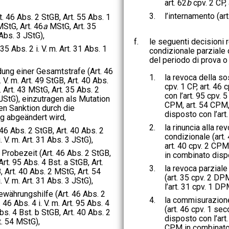
art. 62
b
cpv. 2 CP, 
3.
l’internamento (art
t. 46 Abs. 2 StGB, Art. 55 Abs. 1
MStG, Art. 46
a
MStG, Art. 35
 Abs. 3 JStG),
f.
le seguenti decisioni 
35 Abs. 2 i. V. m. Art. 31 Abs. 1
condizionale parziale 
del periodo di prova o 
dung einer Gesamtstrafe (Art. 46
1.
la revoca della so
 V. m. Art. 49 StGB, Art. 40 Abs.
cpv. 1 CP, art. 46
. Art. 43 MStG, Art. 35 Abs. 2
con l’art. 95 cpv. 5
2 JStG), einzutragen als Mutation
CPM, art. 54 CPM,
en Sanktion durch die
disposto con l’art
g abgeändert wird,
2.
la rinuncia alla r
46 Abs. 2 StGB, Art. 40 Abs. 2
condizionale (art. 
. V. m. Art. 31 Abs. 3 JStG),
art. 40 cpv. 2 CPM,
 Probezeit (Art. 46 Abs. 2 StGB,
in combinato dispo
 Art. 95 Abs. 4 Bst. a StGB, Art.
3.
la revoca parzial
, Art. 40 Abs. 2 MStG, Art. 54
(art. 35 cpv. 2 D
. V. m. Art. 31 Abs. 3 JStG),
l’art. 31 cpv. 1 DP
währungshilfe (Art. 46 Abs. 2
4.
la commisurazione
 46 Abs. 4 i. V. m. Art. 95 Abs. 4
(art. 46 cpv. 1 se
bs. 4 Bst. b StGB, Art. 40 Abs. 2
disposto con l’art.
t. 54 MStG),
CPM in combinato 