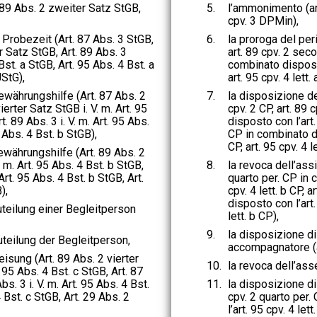
 89 Abs. 2 zweiter Satz StGB,
5.
l’ammonimento (art
cpv. 3 DPMin),
 Probezeit (Art. 87 Abs. 3 StGB,
6.
la proroga del peri
r Satz StGB, Art. 89 Abs. 3
art. 89 cpv. 2 seco
 Bst. a StGB, Art. 95 Abs. 4 Bst. a
combinato disposto 
JStG),
art. 95 cpv. 4 lett.
währungshilfe (Art. 87 Abs. 2
7.
la disposizione del
ierter Satz StGB i. V. m. Art. 95
cpv. 2 CP, art. 89 
t. 89 Abs. 3 i. V. m. Art. 95 Abs.
disposto con l’art. 
 Abs. 4 Bst. b StGB),
CP in combinato dis
CP, art. 95 cpv. 4 l
währungshilfe (Art. 89 Abs. 2
. m. Art. 95 Abs. 4 Bst. b StGB,
8.
la revoca dell’assi
 Art. 95 Abs. 4 Bst. b StGB, Art.
quarto per. CP in 
),
cpv. 4 lett. b CP, 
disposto con l’art. 
teilung einer Begleitperson
lett. b CP),
9.
la disposizione d
teilung der Begleitperson,
accompagnatore (a
eisung (Art. 89 Abs. 2 vierter
10.
la revoca dell’as
. 95 Abs. 4 Bst. c StGB, Art. 87
bs. 3 i. V. m. Art. 95 Abs. 4 Bst.
11.
la disposizione di
 Bst. c StGB, Art. 29 Abs. 2
cpv. 2 quarto per
l’art. 95 cpv. 4 lett