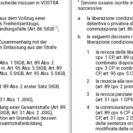
1
ntscheide müssen in VOSTRA
Devono essere iscritte i
successive:
aus dem Vollzug einer
a.
la liberazione condizi
s Freiheitsentzugs,
detentiva o privativa d
15
ndlungsfälle (Art. 86 StGB
,
commutazione (art. 8
b.
le seguenti decisioni r
 Zusammenhang mit der
liberazione condiziona
n Entlassung aus der Strafe
1.
la revoca della li
cpv. 1 CP, art. 89 
 Abs. 1 StGB, Art. 89 Abs. 2
combinato disposto
. m. Art. 95 Abs. 5 StGB, Art. 89
cpv. 3 CP in combi
5 Abs. 5 StGB, Art. 95 Abs. 5 StGB,
CP, art. 95 cpv. 5 
2.
la rinuncia alla r
t. 89 Abs. 2 erster Satz StGB,
(art. 89 cpv. 2 pri
3.
la revoca parziale
 31 Abs. 1 JStG),
(art. 31 cpv. 1 DPM
dung einer Gesamtstrafe (Art. 89
4.
la commisurazione
 StGB, Art. 31 Abs. 2 JStG),
(art. 89 cpv. 6 CP
tion am Grundurteil, dessen
CP, art. 31 cpv. 2
Gesamtstrafenbildung
della sentenza ori
modificata dalla 