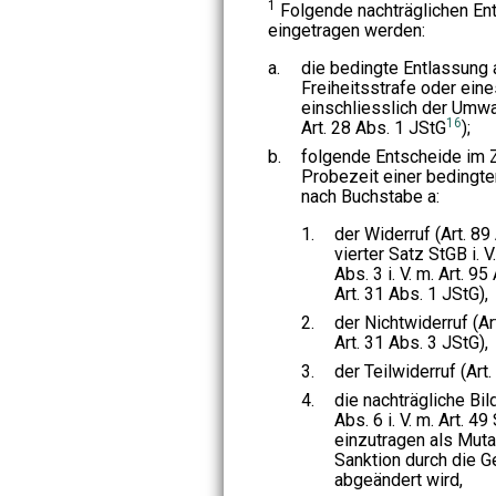
1
Folgende nachträglichen E
eingetragen werden:
a.
die bedingte Entlassung 
Freiheitsstrafe oder eine
einschliesslich der Umwa
16
Art. 28 Abs. 1 JStG
);
b.
folgende Entscheide im
Probezeit einer bedingte
nach Buchstabe a:
1.
der Widerruf (Art. 89
vierter Satz StGB i. V
Abs. 3 i. V. m. Art. 9
Art. 31 Abs. 1 JStG),
2.
der Nichtwiderruf (Ar
Art. 31 Abs. 3 JStG),
3.
der Teilwiderruf (Art.
4.
die nachträgliche Bil
Abs. 6 i. V. m. Art. 49
einzutragen als Muta
Sanktion durch die 
abgeändert wird,