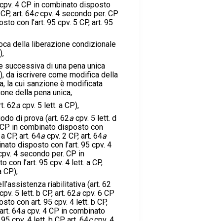
cpv. 4 CP in combinato disposto
 CP, art. 64
c
cpv. 4 secondo per. CP
to con l’art. 95 cpv. 5 CP, art. 95
evoca della liberazione condizionale
),
 successiva di una pena unica
), da iscrivere come modifica della
a, la cui sanzione è modificata
one della pena unica,
t. 62
a
cpv. 5 lett. a CP),
iodo di prova (art. 62
a
cpv. 5 lett. d
 CP in combinato disposto con
. a CP, art. 64
a
cpv. 2 CP, art. 64
a
nato disposto con l’art. 95 cpv. 4
pv. 4 secondo per. CP in
con l’art. 95 cpv. 4 lett. a CP,
a CP),
l’assistenza riabilitativa (art. 62
cpv. 5 lett. b CP, art. 62
a
cpv. 6 CP
to con art. 95 cpv. 4 lett. b CP,
art. 64
a
cpv. 4 CP in combinato
95 cpv. 4 lett. b CP, art. 64
c
cpv. 4