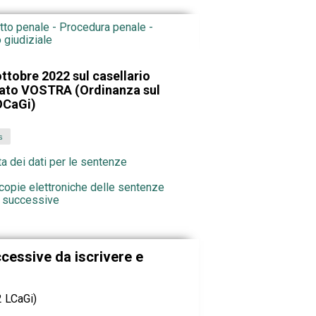
itto penale - Procedura penale -
 giudiziale
ttobre 2022 sul casellario
zato VOSTRA (Ordinanza sul
 OCaGi)
s
ata dei dati per le sentenze
 copie elettroniche delle sentenze
ni successive
ccessive da iscrivere e
 2 LCaGi)