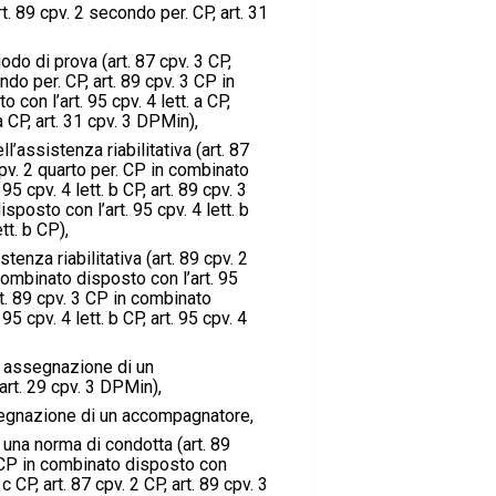
. 89 cpv. 2 secondo per. CP, art. 31
odo di prova (art. 87 cpv. 3 CP,
ndo per. CP, art. 89 cpv. 3 CP in
con l’art. 95 cpv. 4 lett. a CP,
 a CP, art. 31 cpv. 3 DPMin),
l’assistenza riabilitativa (art. 87
cpv. 2 quarto per. CP in combinato
95 cpv. 4 lett. b CP, art. 89 cpv. 3
posto con l’art. 95 cpv. 4 lett. b
ett. b CP),
stenza riabilitativa (art. 89 cpv. 2
combinato disposto con l’art. 95
art. 89 cpv. 3 CP in combinato
95 cpv. 4 lett. b CP, art. 95 cpv. 4
i assegnazione di un
rt. 29 cpv. 3 DPMin),
segnazione di un accompagnatore,
 una norma di condotta (art. 89
. CP in combinato disposto con
. c CP, art. 87 cpv. 2 CP, art. 89 cpv. 3