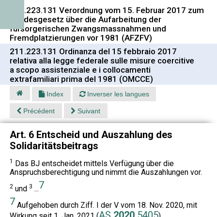
211.223.131 Verordnung vom 15. Februar 2017 zum
Bundesgesetz über die Aufarbeitung der
fürsorgerischen Zwangsmassnahmen und
Fremdplatzierungen vor 1981 (AFZFV)
211.223.131 Ordinanza del 15 febbraio 2017
relativa alla legge federale sulle misure coercitive
a scopo assistenziale e i collocamenti
extrafamiliari prima del 1981 (OMCCE)
Index
Inverser les langues
Précédent
Suivant
Art. 6 Entscheid und Auszahlung des
Solidaritätsbeitrags
1
Das BJ entscheidet mittels Verfügung über die
Anspruchsberechtigung und nimmt die Auszahlungen vor.
7
2
3
und
...
7
Aufgehoben durch Ziff. I der V vom 18. Nov. 2020, mit
AS
2020
5405
Wirkung seit 1. Jan. 2021 (
).