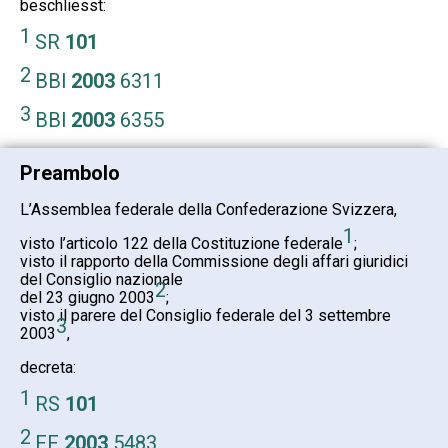
beschliesst:
1
SR
101
2
BBl
2003
6311
3
BBl
2003
6355
Preambolo
L’Assemblea federale della Confederazione Svizzera,
1
visto l’articolo 122 della Costituzione federale
;
visto il rapporto della Commissione degli affari giuridici
del Consiglio nazionale
2
del 23 giugno 2003
;
visto il parere del Consiglio federale del 3 settembre
3
2003
,
decreta:
1
RS
101
2
FF
2003
5483