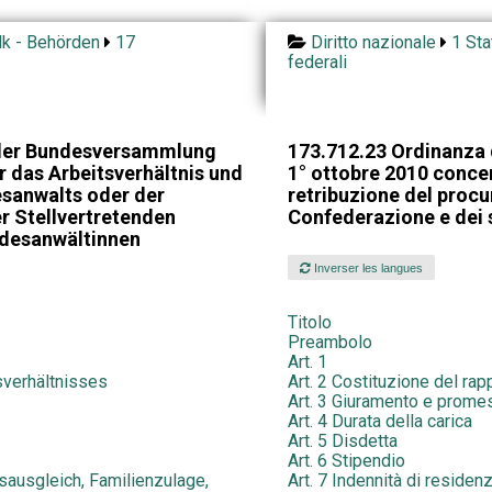
lk - Behörden
17
Diritto nazionale
1 Sta
federali
der Bundesversammlung
173.712.23 Ordinanza 
 das Arbeitsverhältnis und
1° ottobre 2010 concern
sanwalts oder der
retribuzione del procu
r Stellvertretenden
Confederazione e dei s
desanwältinnen
Inverser les langues
Titolo
Preambolo
Art. 1
sverhältnisses
Art. 2 Costituzione del rap
Art. 3 Giuramento e prome
Art. 4 Durata della carica
Art. 5 Disdetta
Art. 6 Stipendio
sausgleich, Familienzulage,
Art. 7 Indennità di reside