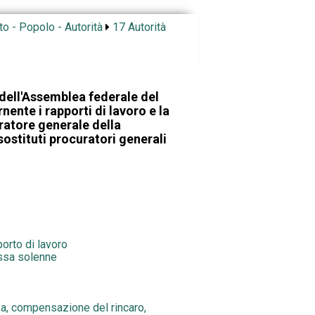
to - Popolo - Autorità
17 Autorità
dell'Assemblea federale del
ente i rapporti di lavoro e la
ratore generale della
ostituti procuratori generali
porto di lavoro
ssa solenne
nza, compensazione del rincaro,