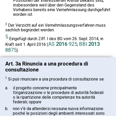
Positionen der interessierten Kreise bekannt sind,
insbesondere weil über den Gegenstand des
Vorhabens bereits eine Vernehmlassung durchgeführt
worden ist.
2
Der Verzicht auf ein Vernehmlassungsverfahren muss
sachlich begründet werden.
5
Eingefügt durch Ziff. I des BG vom 26. Sept. 2014, in
AS
2016
925
BBl
2013
Kraft seit 1. April 2016 (
;
8875
).
Art. 3a Rinuncia a una procedura di
consultazione
1
Si può rinunciare a una procedura di consultazione se:
a.
il progetto concerne principalmente
l’organizzazione o le procedure di autorità federali
o la ripartizione delle competenze tra autorità
federali; oppure
b.
non v’è da attendersi nessuna nuova informazione
poiché le posizioni degli ambienti interessati sono