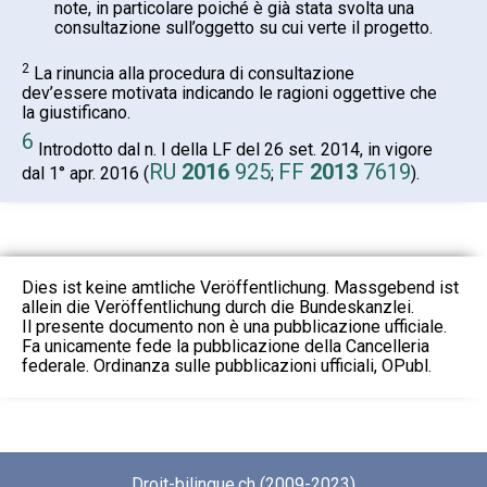
note, in particolare poiché è già stata svolta una
consultazione sull’oggetto su cui verte il progetto.
2
La rinuncia alla procedura di consultazione
dev’essere motivata indicando le ragioni oggettive che
la giustificano.
6
Introdotto dal n. I della LF del 26 set. 2014, in vigore
RU
2016
925
FF
2013
7619
dal 1° apr. 2016 (
;
).
Dies ist keine amtliche Veröffentlichung. Massgebend ist
allein die Veröffentlichung durch die Bundeskanzlei.
Il presente documento non è una pubblicazione ufficiale.
Fa unicamente fede la pubblicazione della Cancelleria
federale. Ordinanza sulle pubblicazioni ufficiali, OPubl.
Droit-bilingue.ch (2009-2023)