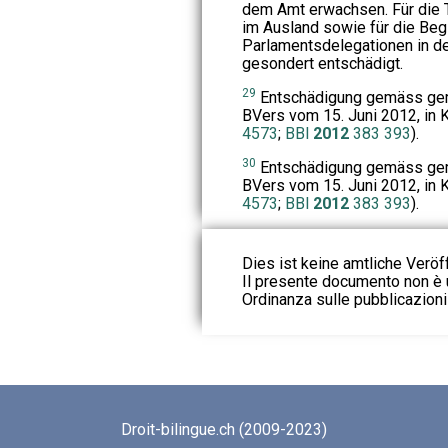
dem Amt erwachsen. Für die 
im Ausland sowie für die Beg
Parlamentsdelegationen in d
gesondert entschädigt.
29
Entschädigung gemäss gemäs
BVers vom 15. Juni 2012, in Kr
4573
;
BBl
2012
383
393
).
30
Entschädigung gemäss gemäs
BVers vom 15. Juni 2012, in Kr
4573
;
BBl
2012
383
393
).
Dies ist keine amtliche Veröf
Il presente documento non è u
Ordinanza sulle pubblicazioni u
Droit-bilingue.ch (2009-2023)