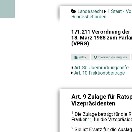
Landesrecht
1 Staat - Vo
Bundesbehörden
171.211 Verordnung de
18. März 1988 zum Parl
(VPRG)
Index
Inverser les langues
Art. 8b Überbrückungshilfe
Art. 10 Fraktionsbeiträge
Art. 9 Zulage für Rats
Vizepräsidenten
1
Die Zulage beträgt für die 
29
Franken
, für die Vizepräsi
2
Sie ist Ersatz für die Ausla