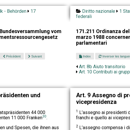
lk - Behörden
17
Diritto nazionale
1 Sta
federali
r Bundesversammlung vom
171.211 Ordinanza del
amentsressourcengesetz
marzo 1988 concernent
parlamentari
Précédent
Suivant
Index
Inverser les langue
Art. 8b Aiuto transitorio
Art. 10 Contributi ai grup
präsidenten und
Art. 9 Assegno di pr
vicepresidenza
1
Ratspräsidenten 44 000
L’assegno ai presidenti d
30
denten 11 000 Franken
.
franchi e quello ai vicepre
2
gen und Spesen, die ihnen aus
L’assegno compensa i dis