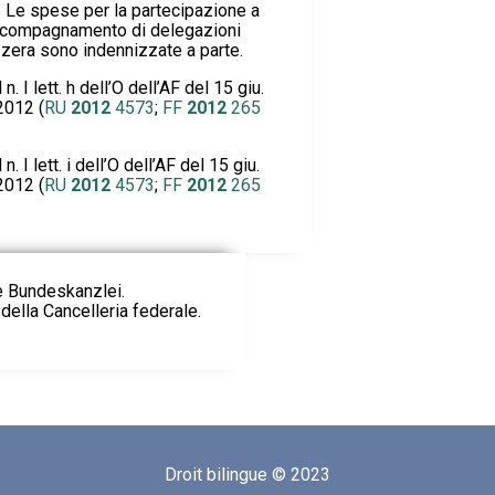
. Le spese per la partecipazione a
’accompagnamento di delegazioni
zzera sono indennizzate a parte.
. I lett. h dell’O dell’AF del 15 giu.
 2012 (
RU
2012
4573
;
FF
2012
265
. I lett. i dell’O dell’AF del 15 giu.
 2012 (
RU
2012
4573
;
FF
2012
265
ie Bundeskanzlei.
della Cancelleria federale.
Droit bilingue © 2023