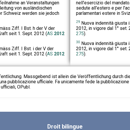
Teilnahme an Veranstaltungen
nell’esercizio del mandato
leitung von ausländischen
sedute all’estero e per l
er Schweiz werden sie jedoch
parlamentari estere in Svi
29
Nuova indennità giusta il n
s Ziff. I Bst. h der V der
2012, in vigore dal 1° set.
aft seit 1. Sept. 2012 (
AS
2012
275
).
30
Nuova indennità giusta il n
s Ziff. I Bst. i der V der
2012, in vigore dal 1° set.
aft seit 1. Sept. 2012 (
AS
2012
275
).
fentlichung. Massgebend ist allein die Veröffentlichung durch d
na pubblicazione ufficiale. Fa unicamente fede la pubblicazione 
fficiali, OPubl.
Droit
bilingue