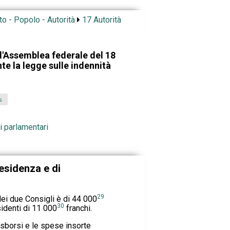
to - Popolo - Autorità
17 Autorità
l'Assemblea federale del 18
e la legge sulle indennità
s
pi parlamentari
esidenza e di
29
ei due Consigli è di 44 000
30
sidenti di 11 000
franchi.
borsi e le spese insorte