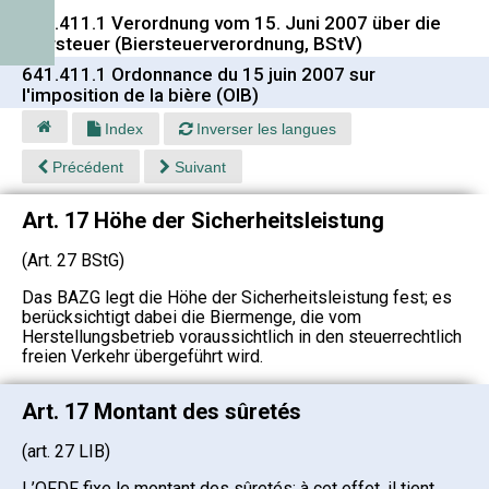
641.411.1 Verordnung vom 15. Juni 2007 über die
Biersteuer (Biersteuerverordnung, BStV)
641.411.1 Ordonnance du 15 juin 2007 sur
l'imposition de la bière (OIB)
Index
Inverser les langues
Précédent
Suivant
Art. 17 Höhe der Sicherheitsleistung
(Art. 27 BStG)
Das
BAZG
legt die Höhe der Sicherheitsleistung fest; es
berücksichtigt dabei die Biermenge, die vom
Herstellungsbetrieb voraussichtlich in den steuerrechtlich
freien Verkehr übergeführt wird.
Art. 17 Montant des sûretés
(art. 27 LIB)
L’OFDF fixe le montant des sûretés; à cet effet, il tient