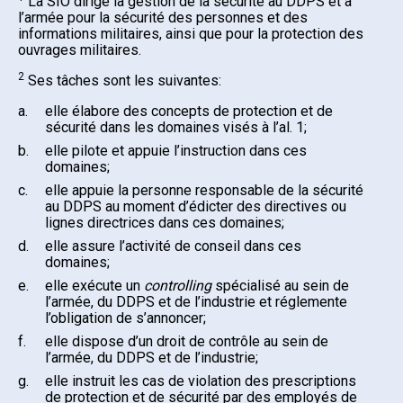
La SIO dirige la gestion de la sécurité au DDPS et à
l’armée pour la sécurité des personnes et des
informations militaires, ainsi que pour la protection des
ouvrages militaires.
2
Ses tâches sont les suivantes:
a.
elle élabore des concepts de protection et de
sécurité dans les domaines visés à l’al. 1;
b.
elle pilote et appuie l’instruction dans ces
domaines;
c.
elle appuie la personne responsable de la sécurité
au DDPS au moment d’édicter des directives ou
lignes directrices dans ces domaines;
d.
elle assure l’activité de conseil dans ces
domaines;
e.
elle exécute un
controlling
spécialisé au sein de
l’armée, du DDPS et de l’industrie et réglemente
l’obligation de s’annoncer;
f.
elle dispose d’un droit de contrôle au sein de
l’armée, du DDPS et de l’industrie;
g.
elle instruit les cas de violation des prescriptions
de protection et de sécurité par des employés de