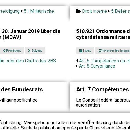
teidigung
51 Militärische
Droit interne
5 Défens
30. Januar 2019 über die
510.921 Ordonnance du
hr (MCAV)
cyberdéfense militair
Précédent
Suivant
Index
Inverser les langue
efin oder des Chefs des VBS
Art. 6 Compétences du 
Art. 8 Surveillance
n des Bundesrats
Art. 7 Compétences 
lligungspflichtige
Le Conseil fédéral appro
autorisation.
fentlichung. Massgebend ist allein die Veröffentlichung durch d
 officielle. Seule la publication opérée par la Chancellerie fédéra