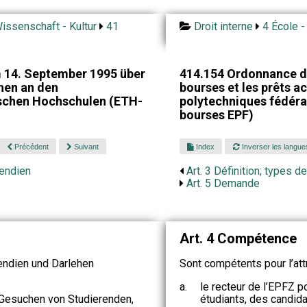
issenschaft - Kultur
41
Droit interne
4 École -
 14. September 1995 über
414.154 Ordonnance du
hen an den
bourses et les prêts a
schen Hochschulen (ETH-
polytechniques fédéra
bourses EPF)
Précédent
Suivant
Index
Inverser les langue
pendien
Art. 3 Définition; types 
Art. 5 Demande
Art. 4 Compétence
endien und Darlehen
Sont compétents pour l’att
a.
le recteur de l’EPFZ 
 Gesuchen von Studierenden,
étudiants, des candida