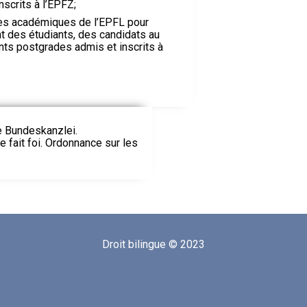
scrits à l’EPFZ;
ires académiques de l’EPFL pour
 des étudiants, des candidats au
nts postgrades admis et inscrits à
ie Bundeskanzlei.
le fait foi. Ordonnance sur les
Droit bilingue © 2023