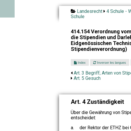
Landesrecht
4 Schule - W
Schule
414.154 Verordnung vom
die Stipendien und Darle
Eidgenössischen Techni
Stipendienverordnung)
Index
Inverser les langues
Art. 3 Begriff; Arten von Sti
Art. 5 Gesuch
Art. 4 Zuständigkeit
Über die Gewährung von Stip
entscheidet:
a.
der Rektor der ETHZ bei