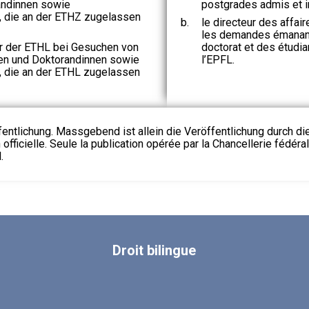
andinnen sowie
postgrades admis et in
 die an der ETHZ zugelassen
b.
le directeur des affa
les demandes émanant
r der ETHL bei Gesuchen von
doctorat et des étudia
en und Doktorandinnen sowie
l’EPFL.
 die an der ETHL zugelassen
fentlichung. Massgebend ist allein die Veröffentlichung durch d
 officielle. Seule la publication opérée par la Chancellerie fédéra
.
Droit
bilingue