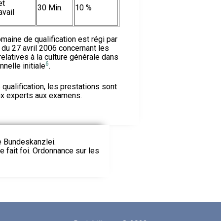
et
30 Min.
10 %
avail
omaine de qualification est régi par
 du 27 avril 2006 concernant les
elatives à la culture générale dans
6
nelle initiale
.
ualification, les prestations sont
ux experts aux examens.
ie Bundeskanzlei.
le fait foi. Ordonnance sur les