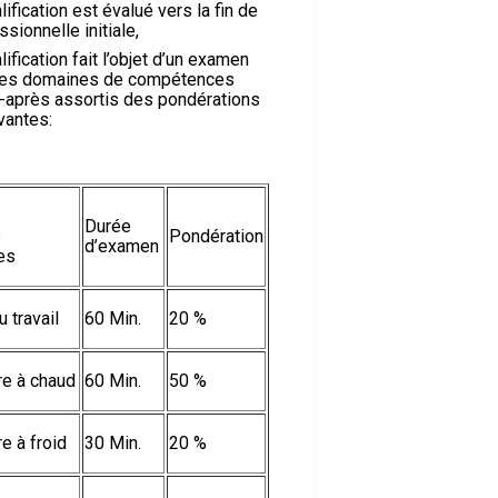
ification est évalué vers la fin de
sionnelle initiale,
ification fait l’objet d’un examen
r les domaines de compétences
i-après assortis des pondérations
vantes:
Durée
s
Pondération
d’examen
es
 travail
60 Min.
20 %
rre à chaud
60 Min.
50 %
re à froid
30 Min.
20 %