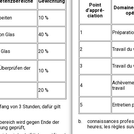
etenzbereiche
Gewichtung
Point
Domaine
d’appré-
opé
ciation
beiten
10 %
1
Préparatio
on Glas
40 %
2
Travail du
 Glas
20 %
3
Travail du 
Überprüfen der
10 %
Achèvemen
4
travail
20 %
5
Entretien 
ang von 3 Stunden; dafür gilt
b.
connaissances profess
sbereich wird gegen Ende der
heures; les règles sui
ung geprüft,