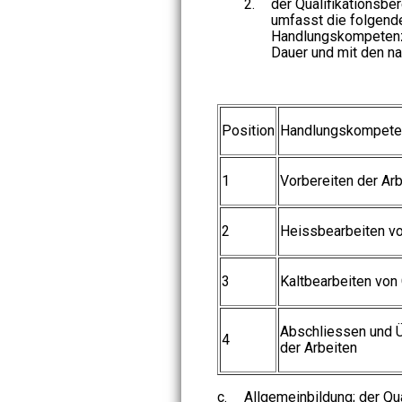
2.
der Qualifikationsber
umfasst die folgend
Handlungskompetenz
Dauer und mit den n
Position
Handlungskompete
1
Vorbereiten der Arb
2
Heissbearbeiten vo
3
Kaltbearbeiten von
Abschliessen und 
4
der Arbeiten
c.
Allgemeinbildung; der Qua