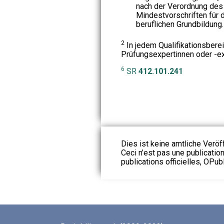
nach der Verordnung des
Mindestvorschriften für d
beruflichen Grundbildung.
2
In jedem Qualifikationsbere
Prüfungsexpertinnen oder -ex
6
SR
412.101.241
Dies ist keine amtliche Veröf
Ceci n’est pas une publication
publications officielles, OPubl