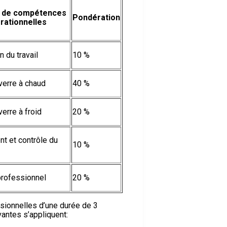
 de compétences
Pondération
rationnelles
n du travail
10 %
 verre à chaud
40 %
verre à froid
20 %
t et contrôle du
10 %
professionnel
20 %
ionnelles d’une durée de 3
vantes s’appliquent: