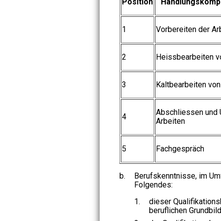
Position
Handlungskomp
1
Vorbereiten der Ar
2
Heissbearbeiten v
3
Kaltbearbeiten von
Abschliessen und 
4
Arbeiten
5
Fachgespräch
b.
Berufskenntnisse, im Umf
Folgendes:
1.
dieser Qualifikation
beruflichen Grundbild