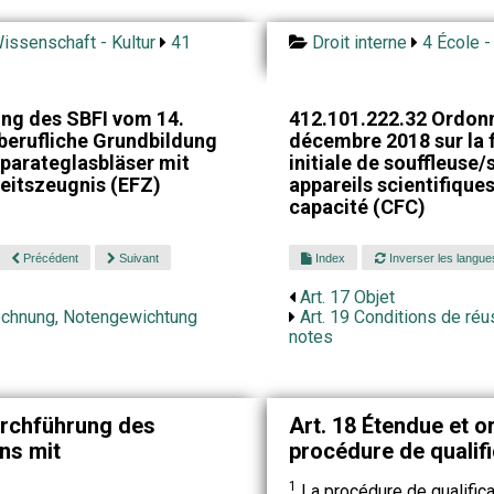
issenschaft - Kultur
41
Droit interne
4 École -
ng des SBFI vom 14.
412.101.222.32 Ordon
berufliche Grundbildung
décembre 2018 sur la 
parateglasbläser mit
initiale de souffleuse/
eitszeugnis (EFZ)
appareils scientifiques
capacité (CFC)
Précédent
Suivant
Index
Inverser les langue
Art. 17 Objet
echnung, Notengewichtung
Art. 19 Conditions de réu
notes
urchführung des
Art. 18 Étendue et o
ns mit
procédure de qualif
1
La procédure de qualifica