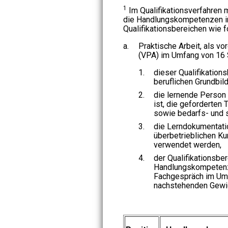
1
Im Qualifikationsverfahren
die Handlungskompetenzen i
Qualifikationsbereichen wie fo
a.
Praktische Arbeit, als v
(VPA) im Umfang von 16 S
1.
dieser Qualifikation
beruflichen Grundbild
2.
die lernende Person 
ist, die geforderten T
sowie bedarfs- und s
3.
die Lerndokumentatio
überbetrieblichen Kur
verwendet werden,
4.
der Qualifikationsbe
Handlungskompetenz
Fachgespräch im Umf
nachstehenden Gewi