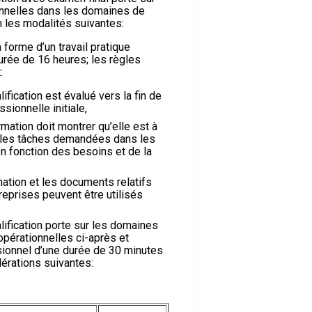
nnelles dans les domaines de
n les modalités suivantes:
a forme d’un travail pratique
urée de 16 heures; les règles
:
ification est évalué vers la fin de
sionnelle initiale,
mation doit montrer qu’elle est à
les tâches demandées dans les
 en fonction des besoins et de la
mation et les documents relatifs
reprises peuvent être utilisés
lification porte sur les domaines
érationnelles ci-après et
ssionnel d’une durée de 30 minutes
érations suivantes: