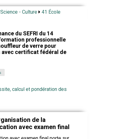
 Science - Culture
41 École
nance du SEFRI du 14
formation professionnelle
souffleur de verre pour
 avec certificat fédéral de
s
ssite, calcul et pondération des
rganisation de la
ication avec examen final
tion avec examen final porte sur