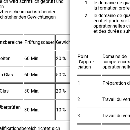
eich wird schriftlich geprüft und
1.
le domaine de qual
en
la formation profes
bereiche in nachstehender
2.
le domaine de qual
achstehenden Gewichtungen:
écrit et porte su
opérationnelles c
et des durées sui
nzbereiche
Prüfungsdauer
Gewichtung
Point
Domaine de
eiten
60 Min.
20 %
d’appré-
compétence
ciation
opérationnell
n Glas
60 Min.
50 %
1
Préparation du
 Glas
30 Min.
20 %
2
Travail du ve
Überprüfen
30 Min.
10 %
3
Travail du ver
lifikationsbereich richtet sich