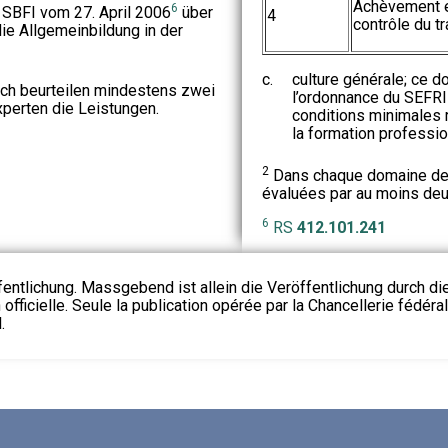
Achèvement 
6
 SBFI vom 27. April 2006
über
4
contrôle du tr
ie Allgemeinbildung in der
c.
culture générale; ce d
ich beurteilen mindestens zwei
l’ordonnance du SEFRI
perten die Leistungen.
conditions minimales r
la formation profession
2
Dans chaque domaine de q
évaluées par au moins de
6
RS
412.101.241
fentlichung. Massgebend ist allein die Veröffentlichung durch d
 officielle. Seule la publication opérée par la Chancellerie fédéra
.