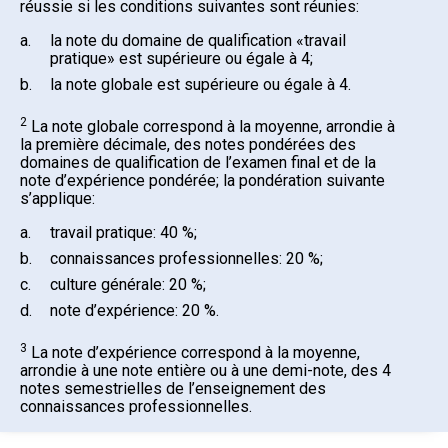
réussie si les conditions suivantes sont réunies:
a.
la note du domaine de qualification «travail
pratique» est supérieure ou égale à 4;
b.
la note globale est supérieure ou égale à 4.
2
La note globale correspond à la moyenne, arrondie à
la première décimale, des notes pondérées des
domaines de qualification de l’examen final et de la
note d’expérience pondérée; la pondération suivante
s’applique:
a.
travail pratique: 40 %;
b.
connaissances professionnelles: 20 %;
c.
culture générale: 20 %;
d.
note d’expérience: 20 %.
3
La note d’expérience correspond à la moyenne,
arrondie à une note entière ou à une demi-note, des 4
notes semestrielles de l’enseignement des
connaissances professionnelles.