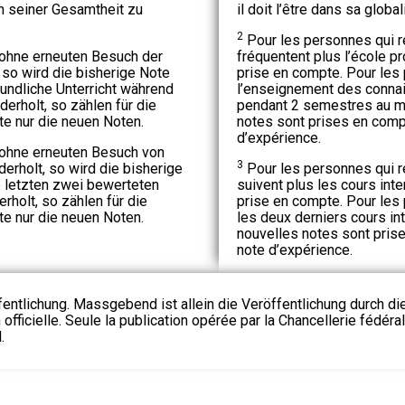
in seiner Gesamtheit zu
il doit l’être dans sa global
2
Pour les personnes qui ré
ohne erneuten Besuch der
fréquentent plus l’école pr
 so wird die bisherige Note
prise en compte. Pour les
undliche Unterricht während
l’enseignement des conna
rholt, so zählen für die
pendant 2 semestres au m
e nur die neuen Noten.
notes sont prises en compt
d’expérience.
ohne erneuten Besuch von
3
erholt, so wird die bisherige
Pour les personnes qui ré
 letzten zwei bewerteten
suivent plus les cours inte
rholt, so zählen für die
prise en compte. Pour les
e nur die neuen Noten.
les deux derniers cours in
nouvelles notes sont prise
note d’expérience.
fentlichung. Massgebend ist allein die Veröffentlichung durch d
 officielle. Seule la publication opérée par la Chancellerie fédéra
.