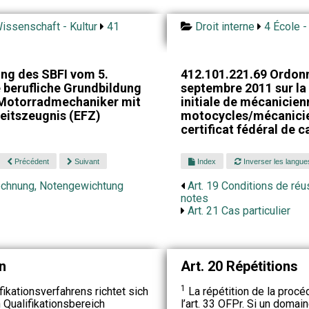
issenschaft - Kultur
41
Droit interne
4 École -
ng des SBFI vom 5.
412.101.221.69 Ordon
 berufliche Grundbildung
septembre 2011 sur la
Motorradmechaniker mit
initiale de mécanicien
eitszeugnis (EFZ)
motocycles/mécanicie
certificat fédéral de 
Précédent
Suivant
Index
Inverser les langue
echnung, Notengewichtung
Art. 19 Conditions de réu
notes
Art. 21 Cas particulier
n
Art. 20 Répétitions
1
ikationsverfahrens richtet sich
La répétition de la procéd
 Qualifikationsbereich
l’art. 33 OFPr. Si un domain