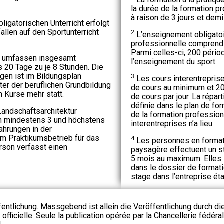
la durée de la formation p
à raison de 3 jours et dem
ligatorischen Unterricht erfolgt
allen auf den Sportunterricht
2
L’enseignement obligatoi
professionnelle comprend
Parmi celles-ci, 200 péri
e umfassen insgesamt
l’enseignement du sport.
 20 Tage zu je 8 Stunden. Die
ngen ist im Bildungsplan
3
Les cours interentreprise
ter der beruflichen Grundbildung
de cours au minimum et 20
n Kurse mehr statt.
de cours par jour. La répart
définie dans le plan de fo
andschaftsarchitektur
de la formation professionn
on mindestens 3 und höchstens
interentreprises n’a lieu.
fahrungen in der
im Praktikumsbetrieb für das
4
Les personnes en formatio
rson verfasst einen
paysagère effectuent un s
5 mois au maximum. Elles 
dans le dossier de format
stage dans l’entreprise éta
fentlichung. Massgebend ist allein die Veröffentlichung durch d
 officielle. Seule la publication opérée par la Chancellerie fédéra