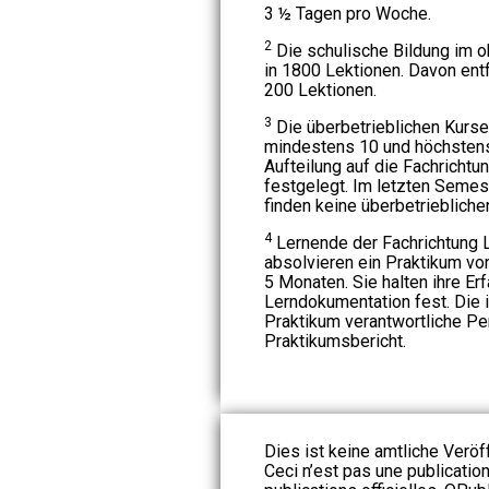
3 ½ Tagen pro Woche.
2
Die schulische Bildung im ob
in 1800 Lektionen. Davon entf
200 Lektionen.
3
Die überbetrieblichen Kurs
mindestens 10 und höchstens
Aufteilung auf die Fachrichtu
festgelegt. Im letzten Semes
finden keine überbetriebliche
4
Lernende der Fachrichtung L
absolvieren ein Praktikum v
5 Monaten. Sie halten ihre Er
Lerndokumentation fest. Die 
Praktikum verantwortliche Pe
Praktikumsbericht.
Dies ist keine amtliche Veröf
Ceci n’est pas une publication