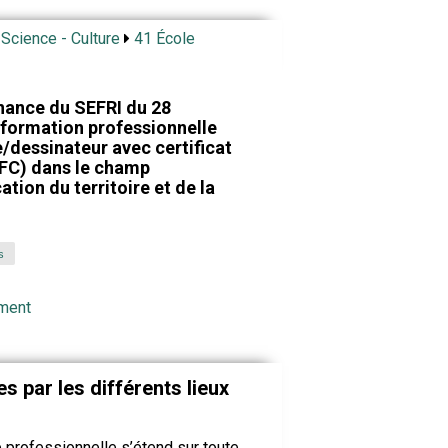
 Science - Culture
41 École
nance du SEFRI du 28
 formation professionnelle
e/dessinateur avec certificat
CFC) dans le champ
ation du territoire et de la
s
ement
s par les différents lieux
e professionnelle s’étend sur toute