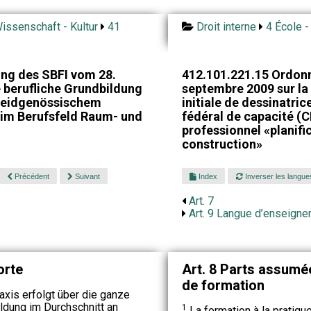
issenschaft - Kultur
41
Droit interne
4 École -
ng des SBFI vom 28.
412.101.221.15 Ordon
 berufliche Grundbildung
septembre 2009 sur la
t eidgenössischem
initiale de dessinatric
 im Berufsfeld Raum- und
fédéral de capacité (
professionnel «planific
construction»
Précédent
Suivant
Index
Inverser les langue
Art. 7
Art. 9 Langue d’enseign
orte
Art. 8 Parts assumée
de formation
raxis erfolgt über die ganze
ldung im Durchschnitt an
1
La formation à la pratiqu