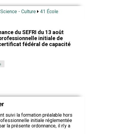
 Science - Culture
41 École
nance du SEFRI du 13 août
rofessionnelle initiale de
ertificat fédéral de capacité
s
er
t suivi la formation préalable hors
rofessionnelle initiale réglementée
par la présente ordonnance, il n’y a