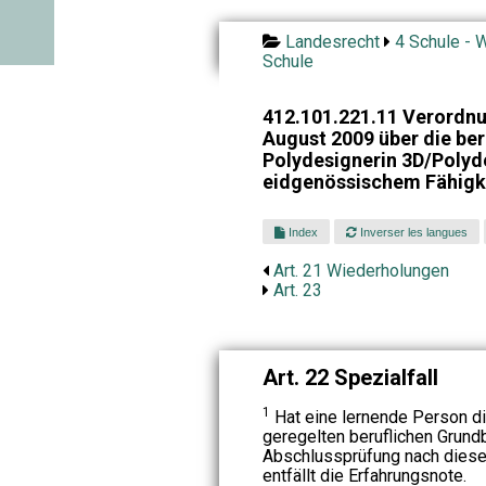
Landesrecht
4 Schule - W
Schule
412.101.221.11 Verordnu
August 2009 über die ber
Polydesignerin 3D/Polyd
eidgenössischem Fähigk
Index
Inverser les langues
Art. 21 Wiederholungen
Art. 23
Art. 22 Spezialfall
1
Hat eine lernende Person di
geregelten beruflichen Grund
Abschlussprüfung nach dieser
entfällt die Erfahrungsnote.