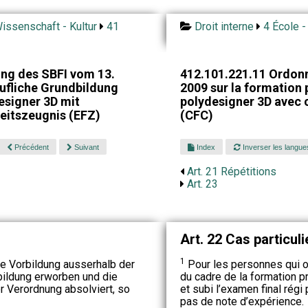
issenschaft - Kultur
41
Droit interne
4 École -
ng des SBFI vom 13.
412.101.221.11 Ordon
ufliche Grundbildung
2009 sur la formation p
esigner 3D mit
polydesigner 3D avec c
eitszeugnis (EFZ)
(CFC)
Précédent
Suivant
Index
Inverser les langue
Art. 21 Répétitions
Art. 23
Art. 22 Cas particuli
1
e Vorbildung ausserhalb der
Pour les personnes qui on
bildung erworben und die
du cadre de la formation p
 Verordnung absolviert, so
et subi l’examen final régi 
pas de note d’expérience.