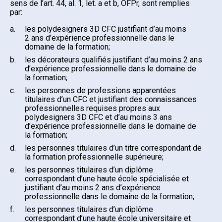
sens de l’art. 44, al. 1, let. a et b, OFPr, sont remplies
par:
a.
les polydesigners 3D CFC justifiant d’au moins
2 ans d’expérience professionnelle dans le
domaine de la formation;
b.
les décorateurs qualifiés justifiant d’au moins 2 ans
d’expérience professionnelle dans le domaine de
la formation;
c.
les personnes de professions apparentées
titulaires d’un CFC et justifiant des connaissances
professionnelles requises propres aux
polydesigners 3D CFC et d’au moins 3 ans
d’expérience professionnelle dans le domaine de
la formation;
d.
les personnes titulaires d’un titre correspondant de
la formation professionnelle supérieure;
e.
les personnes titulaires d’un diplôme
correspondant d’une haute école spécialisée et
justifiant d’au moins 2 ans d’expérience
professionnelle dans le domaine de la formation;
f.
les personnes titulaires d’un diplôme
correspondant d’une haute école universitaire et