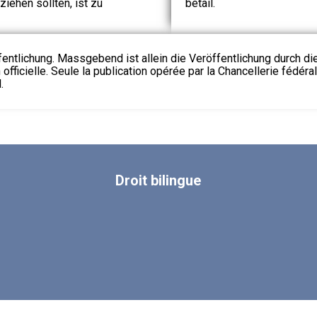
iehen sollten, ist zu
bétail.
fentlichung. Massgebend ist allein die Veröffentlichung durch d
 officielle. Seule la publication opérée par la Chancellerie fédéra
.
Droit
bilingue