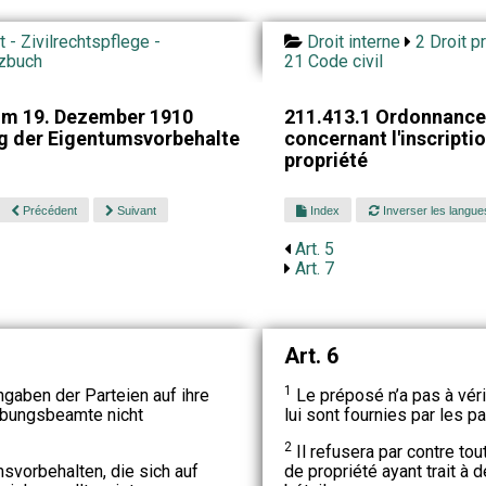
t - Zivilrechtspflege -
Droit interne
2 Droit p
tzbuch
21 Code civil
om 19. Dezember 1910
211.413.1 Ordonnance
ng der Eigentumsvorbehalte
concernant l'inscripti
propriété
Précédent
Suivant
Index
Inverser les langue
Art. 5
Art. 7
Art. 6
1
gaben der Parteien auf ihre
Le préposé n’a pas à véri
eibungsbeamte nicht
lui sont fournies par les pa
2
Il refusera par contre to
svorbehalten, die sich auf
de propriété ayant trait à