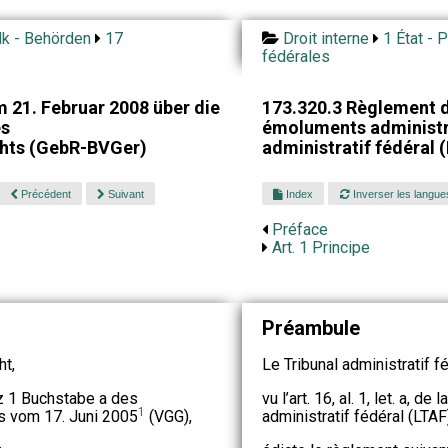
lk - Behörden
17
Droit interne
1 État - 
fédérales
 21. Februar 2008 über die
173.320.3 Règlement du
es
émoluments administra
hts (GebR-BVGer)
administratif fédéral
Précédent
Suivant
Index
Inverser les langue
Préface
Art. 1 Principe
Préambule
t,
Le Tribunal administratif fé
tz 1 Buchstabe a des
vu l’art. 16, al. 1, let. a, de
1
 vom 17. Juni 2005
(VGG),
administratif fédéral (LTAF