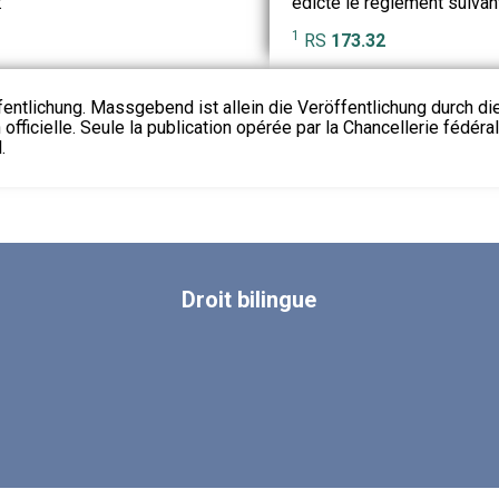
:
édicte le règlement suivan
1
RS
173.32
fentlichung. Massgebend ist allein die Veröffentlichung durch d
 officielle. Seule la publication opérée par la Chancellerie fédéra
.
Droit
bilingue